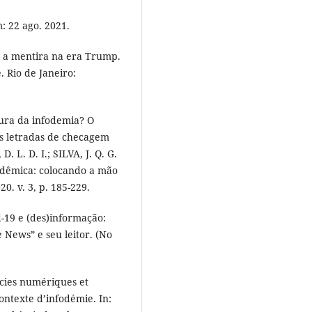
: 22 ago. 2021.
 a mentira na era Trump.
 Rio de Janeiro:
cura da infodemia? O
is letradas de checagem
 L. D. I.; SILVA, J. Q. G.
cadêmica: colocando a mão
0. v. 3, p. 185-229.
d-19 e (des)informação:
 News” e seu leitor. (No
cies numériques et
contexte d’infodémie. In: