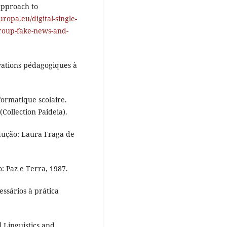
pproach to
uropa.eu/digital-single-
group-fake-news-and-
ations pédagogiques à
ormatique scolaire.
Collection Paideia).
dução: Laura Fraga de
: Paz e Terra, 1987.
ssários à prática
al Linguistics and