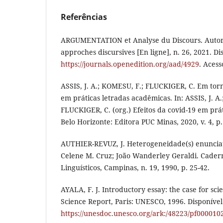
Referências
ARGUMENTATION et Analyse du Discours. Autori
approches discursives [En ligne], n. 26, 2021. D
https://journals.openedition.org/aad/4929
. Acess
ASSIS, J. A.; KOMESU, F.; FLUCKIGER, C. Em torn
em práticas letradas acadêmicas. In: ASSIS, J. A
FLUCKIGER, C. (org.) Efeitos da covid-19 em prá
Belo Horizonte: Editora PUC Minas, 2020, v. 4, p.
AUTHIER-REVUZ, J. Heterogeneidade(s) enunciat
Celene M. Cruz; João Wanderley Geraldi. Cader
Linguísticos, Campinas, n. 19, 1990, p. 25-42.
AYALA, F. J. Introductory essay: the case for scie
Science Report, Paris: UNESCO, 1996. Disponíve
https://unesdoc.unesco.org/ark:/48223/pf000010