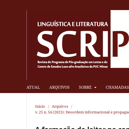
ATUAL
ARQUIVOS
SOBRE
CHAMADAS 
Início
/
Arquivos
/
v. 25 n. 54 (2021): Desordem informacional e propaga