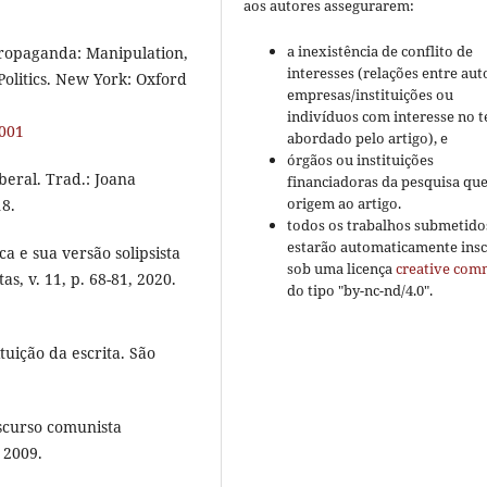
aos autores assegurarem:
a inexistência de conflito de
ropaganda: Manipulation,
interesses (relações entre aut
Politics. New York: Oxford
empresas/instituições ou
indivíduos com interesse no 
0001
abordado pelo artigo), e
órgãos ou instituições
beral. Trad.: Joana
financiadoras da pesquisa qu
origem ao artigo.
18.
todos os trabalhos submetido
estarão automaticamente insc
 e sua versão solipsista
sob uma licença
creative co
, v. 11, p. 68-81, 2020.
do tipo "by-nc-nd/4.0".
uição da escrita. São
iscurso comunista
 2009.