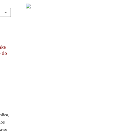
ake
o do
lica,
dos
ta-se