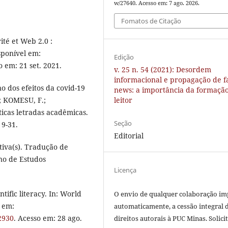
w/27640. Acesso em: 7 ago. 2026.
Fomatos de Citação
té et Web 2.0 :
isponível em:
Edição
o em: 21 set. 2021.
v. 25 n. 54 (2021): Desordem
informacional e propagação de f
o dos efeitos da covid-19
news: a importância da formaçã
.; KOMESU, F.;
leitor
ticas letradas acadêmicas.
Seção
 9-31.
Editorial
iva(s). Tradução de
no de Estudos
Licença
ntific literacy. In: World
O envio de qualquer colaboração imp
l em:
automaticamente, a cessão integral 
2930
. Acesso em: 28 ago.
direitos autorais à PUC Minas. Solici