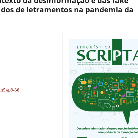
ntexto da desinformação e das fake
tudos de letramentos na pandemia da
25n54p9-38