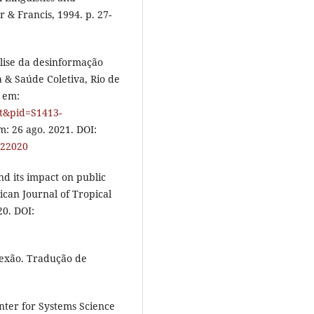
r & Francis, 1994. p. 27-
álise da desinformação
a & Saúde Coletiva, Rio de
l em:
xt&pid=S1413-
m: 26 ago. 2021. DOI:
922020
nd its impact on public
ican Journal of Tropical
20. DOI:
nexão. Tradução de
ter for Systems Science