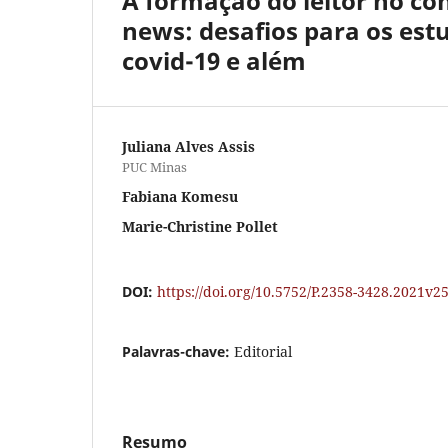
A formação do leitor no co
news: desafios para os es
covid-19 e além
Juliana Alves Assis
PUC Minas
Fabiana Komesu
Marie-Christine Pollet
DOI:
https://doi.org/10.5752/P.2358-3428.2021v
Palavras-chave:
Editorial
Resumo