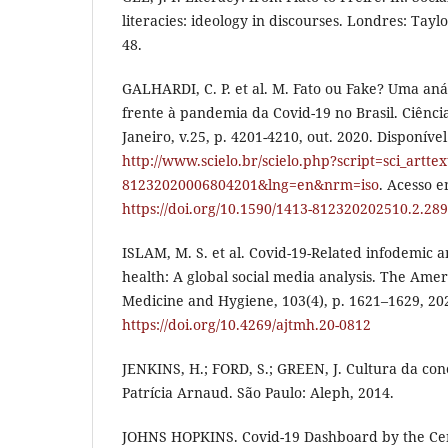
literacies: ideology in discourses. Londres: Taylo
48.
GALHARDI, C. P. et al. M. Fato ou Fake? Uma an
frente à pandemia da Covid-19 no Brasil. Ciênci
Janeiro, v.25, p. 4201-4210, out. 2020. Disponíve
http://www.scielo.br/scielo.php?script=sci_artte
81232020006804201&lng=en&nrm=iso
. Acesso e
https://doi.org/10.1590/1413-812320202510.2.28
ISLAM, M. S. et al. Covid-19-Related infodemic a
health: A global social media analysis. The Amer
Medicine and Hygiene, 103(4), p. 1621–1629, 20
https://doi.org/10.4269/ajtmh.20-0812
JENKINS, H.; FORD, S.; GREEN, J. Cultura da co
Patrícia Arnaud. São Paulo: Aleph, 2014.
JOHNS HOPKINS. Covid-19 Dashboard by the Cen