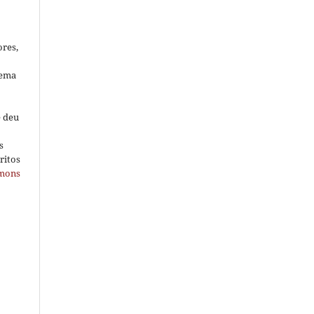
ores,
tema
e deu
s
ritos
mmons