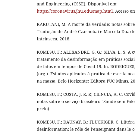
and Engineering (CSSE). Disponível em:
https://coronavirus.jhu.edu/map.html
. Acesso em
KAKUTANI, M. A morte da verdade: notas sobre
Tradução de André Czarnobai e Marcela Duarte.
Intrínseca, 2018.
KOMESU, F.; ALEXANDRE, G. G.; SILVA, L. S. A 
tratamento da desinformação em práticas socia
de fatos em tempos de Covid-19. In: RODRIGUES, D.
(org.). Estudos aplicados à prática de escrita a
na massa. Belo Horizonte: Editora PUC Minas, 202
KOMESU, F.; COSTA, J. R. P.; CIENCIA, A. C. Covi
notas sobre o serviço brasileiro “Saúde sem Fake
prelo).
KOMESU, F.; DAUNAY, B.; FLUCKIGER, C. Littéra
désinformation: le rôle de l’enseignant dans le 