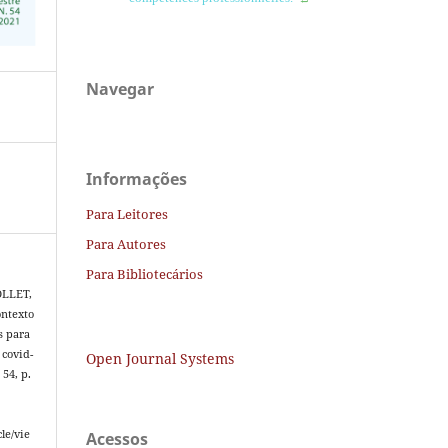
Navegar
Informações
Para Leitores
Para Autores
Para Bibliotecários
OLLET,
ontexto
s para
 covid-
Open Journal Systems
 54, p.
le/vie
Acessos