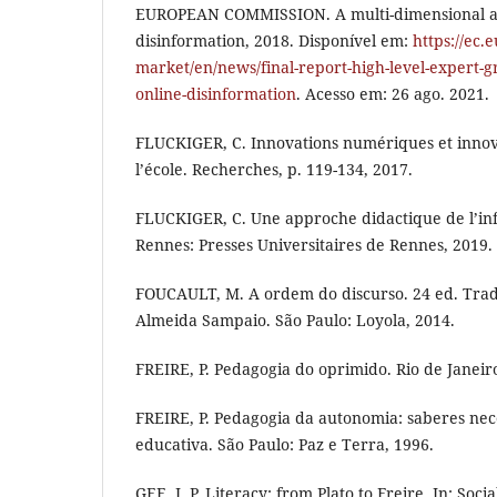
EUROPEAN COMMISSION. A multi-dimensional a
disinformation, 2018. Disponível em:
https://ec.e
market/en/news/final-report-high-level-expert-
online-disinformation
. Acesso em: 26 ago. 2021.
FLUCKIGER, C. Innovations numériques et innov
l’école. Recherches, p. 119-134, 2017.
FLUCKIGER, C. Une approche didactique de l’inf
Rennes: Presses Universitaires de Rennes, 2019. (
FOUCAULT, M. A ordem do discurso. 24 ed. Tra
Almeida Sampaio. São Paulo: Loyola, 2014.
FREIRE, P. Pedagogia do oprimido. Rio de Janeiro
FREIRE, P. Pedagogia da autonomia: saberes nece
educativa. São Paulo: Paz e Terra, 1996.
GEE, J. P. Literacy: from Plato to Freire. In: Soci