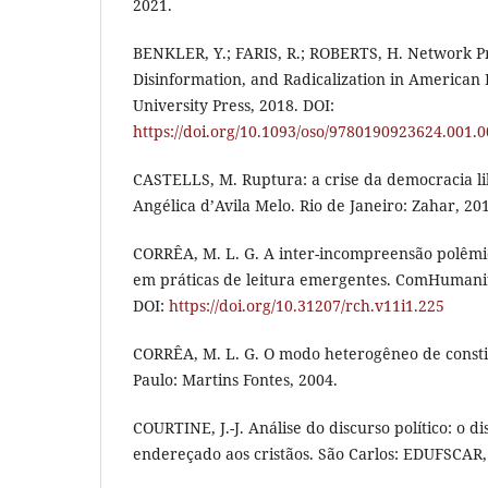
2021.
BENKLER, Y.; FARIS, R.; ROBERTS, H. Network P
Disinformation, and Radicalization in American 
University Press, 2018. DOI:
https://doi.org/10.1093/oso/9780190923624.001.
CASTELLS, M. Ruptura: a crise da democracia li
Angélica d’Avila Melo. Rio de Janeiro: Zahar, 20
CORRÊA, M. L. G. A inter-incompreensão polêmica
em práticas de leitura emergentes. ComHumanitas
DOI:
https://doi.org/10.31207/rch.v11i1.225
CORRÊA, M. L. G. O modo heterogêneo de constit
Paulo: Martins Fontes, 2004.
COURTINE, J.-J. Análise do discurso político: o d
endereçado aos cristãos. São Carlos: EDUFSCAR,