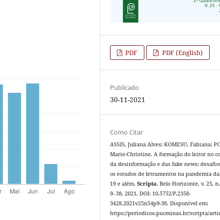
PDF
PDF (English)
Publicado
30-11-2021
Como Citar
ASSIS, Juliana Alves; KOMESU, Fabiana; P
Marie-Christine. A formação do leitor no c
da desinformação e das fake news: desafio
os estudos de letramentos na pandemia da
19 e além.
Scripta
, Belo Horizonte, v. 25, n.
9–38, 2021. DOI: 10.5752/P.2358-
3428.2021v25n54p9-38. Disponível em:
https://periodicos.pucminas.br/scripta/artic