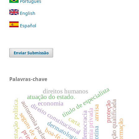
Português
English
Español
Enviar Submissão
Palavras-chave
título de especialista
direitos humanos
atuação do estado.
representação política.
informação qualificada
autonomia parlamentar
economia
proteção
direito constitucional
anvisa
autonomia privada
democracia
seguro de vida
carta.
informação
dermatologia
nicotina