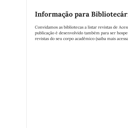
Informação para Bibliotecár
Convidamos as bibliotecas a listar revistas de Aces
publicação é desenvolvido também para ser hosped
revistas do seu corpo acadêmico (saiba mais acess