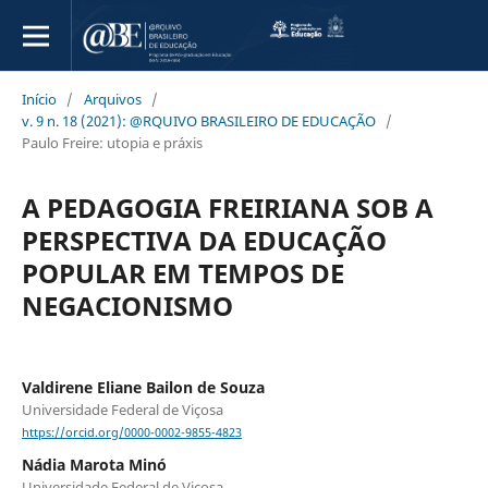
Início
/
Arquivos
/
v. 9 n. 18 (2021): @RQUIVO BRASILEIRO DE EDUCAÇÃO
/
Paulo Freire: utopia e práxis
A PEDAGOGIA FREIRIANA SOB A
PERSPECTIVA DA EDUCAÇÃO
POPULAR EM TEMPOS DE
NEGACIONISMO
Valdirene Eliane Bailon de Souza
Universidade Federal de Viçosa
https://orcid.org/0000-0002-9855-4823
Nádia Marota Minó
Universidade Federal de Viçosa