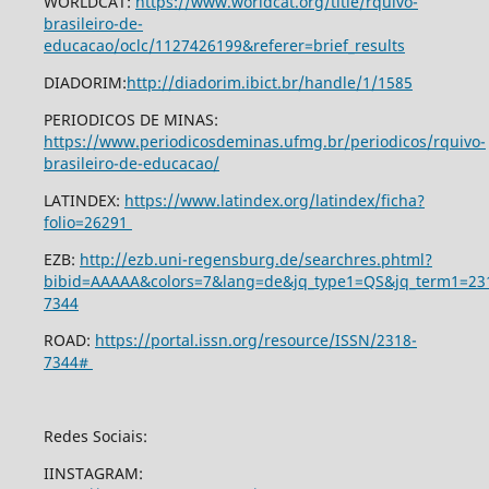
WORLDCAT:
https://www.worldcat.org/title/rquivo-
brasileiro-de-
educacao/oclc/1127426199&referer=brief_results
DIADORIM:
http://diadorim.ibict.br/handle/1/1585
PERIODICOS DE MINAS:
https://www.periodicosdeminas.ufmg.br/periodicos/rquivo-
brasileiro-de-educacao/
LATINDEX:
https://www.latindex.org/latindex/ficha?
folio=26291
EZB:
http://ezb.uni-regensburg.de/searchres.phtml?
bibid=AAAAA&colors=7&lang=de&jq_type1=QS&jq_term1=23
7344
ROAD:
https://portal.issn.org/resource/ISSN/2318-
7344#
Redes Sociais:
IINSTAGRAM: