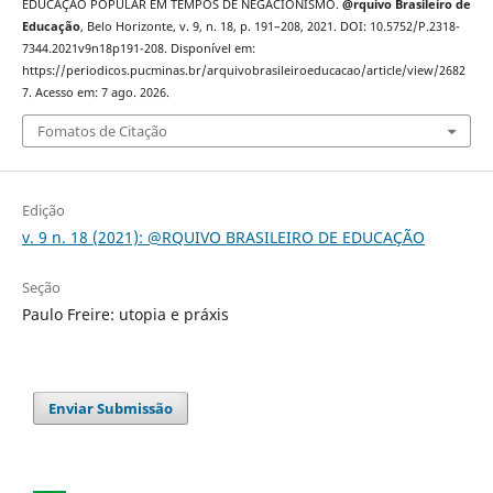
EDUCAÇÃO POPULAR EM TEMPOS DE NEGACIONISMO.
@rquivo Brasileiro de
Educação
, Belo Horizonte, v. 9, n. 18, p. 191–208, 2021. DOI: 10.5752/P.2318-
7344.2021v9n18p191-208. Disponível em:
https://periodicos.pucminas.br/arquivobrasileiroeducacao/article/view/2682
7. Acesso em: 7 ago. 2026.
Fomatos de Citação
Edição
v. 9 n. 18 (2021): @RQUIVO BRASILEIRO DE EDUCAÇÃO
Seção
Paulo Freire: utopia e práxis
Enviar Submissão