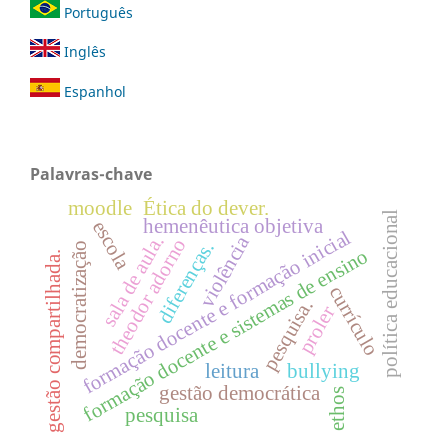
Português
Inglês
Espanhol
Palavras-chave
moodle
Ética do dever.
política educacional
hemenêutica objetiva
escola
formação docente e formação inicial
sala de aula.
violência
theodor adorno
diferenças.
democratização
formação docente e sistemas de ensino
gestão compartilhada.
currículo
pesquisa.
proler
leitura
bullying
gestão democrática
ethos
pesquisa