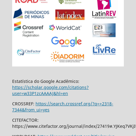
Estatística do Google Acadêmico:
https://scholar.google.com/citations?
user=w33P1zcAAAAJ&hl=en
CROSSREF:
https://search.crossref.org/?q=+2318-
7344&from_ui=yes
CITEFACTOR:
https://www.citefactor.org/journal/index/27419#.YJKeq7VKj