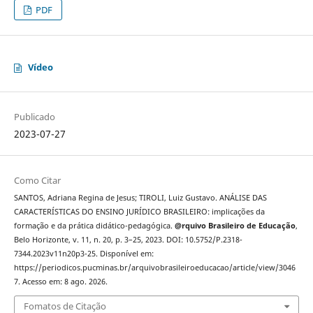
PDF
Vídeo
Publicado
2023-07-27
Como Citar
SANTOS, Adriana Regina de Jesus; TIROLI, Luiz Gustavo. ANÁLISE DAS
CARACTERÍSTICAS DO ENSINO JURÍDICO BRASILEIRO: implicações da
formação e da prática didático-pedagógica.
@rquivo Brasileiro de Educação
,
Belo Horizonte, v. 11, n. 20, p. 3–25, 2023. DOI: 10.5752/P.2318-
7344.2023v11n20p3-25. Disponível em:
https://periodicos.pucminas.br/arquivobrasileiroeducacao/article/view/3046
7. Acesso em: 8 ago. 2026.
Fomatos de Citação