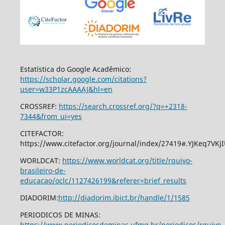
Estatística do Google Acadêmico:
https://scholar.google.com/citations?
user=w33P1zcAAAAJ&hl=en
CROSSREF:
https://search.crossref.org/?q=+2318-
7344&from_ui=yes
CITEFACTOR:
https://www.citefactor.org/journal/index/27419#.YJKeq7VKj
WORLDCAT:
https://www.worldcat.org/title/rquivo-
brasileiro-de-
educacao/oclc/1127426199&referer=brief_results
DIADORIM:
http://diadorim.ibict.br/handle/1/1585
PERIODICOS DE MINAS:
https://www.periodicosdeminas.ufmg.br/periodicos/rquivo-