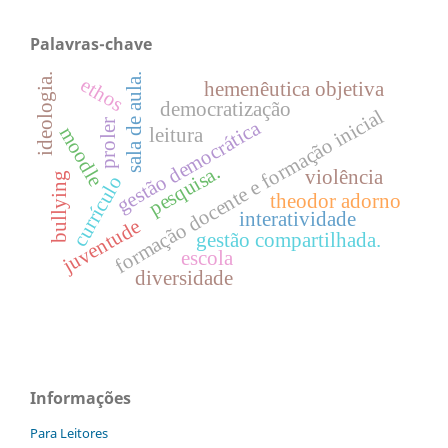
Palavras-chave
ideologia.
sala de aula.
ethos
hemenêutica objetiva
democratização
formação docente e formação inicial
gestão democrática
proler
moodle
leitura
pesquisa.
violência
bullying
currículo
theodor adorno
interatividade
juventude
gestão compartilhada.
escola
diversidade
Informações
Para Leitores