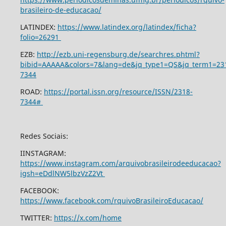
brasileiro-de-educacao/
LATINDEX:
https://www.latindex.org/latindex/ficha?
folio=26291
EZB:
http://ezb.uni-regensburg.de/searchres.phtml?
bibid=AAAAA&colors=7&lang=de&jq_type1=QS&jq_term1=23
7344
ROAD:
https://portal.issn.org/resource/ISSN/2318-
7344#
Redes Sociais:
IINSTAGRAM:
https://www.instagram.com/arquivobrasileirodeeducacao?
igsh=eDdlNW5lbzVzZ2Vt
FACEBOOK:
https://www.facebook.com/rquivoBrasileiroEducacao/
TWITTER:
https://x.com/home