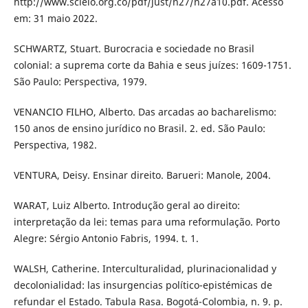
http://www.scielo.org.co/pdf/just/n27/n27a10.pdf. Acesso
em: 31 maio 2022.
SCHWARTZ, Stuart. Burocracia e sociedade no Brasil
colonial: a suprema corte da Bahia e seus juízes: 1609-1751.
São Paulo: Perspectiva, 1979.
VENANCIO FILHO, Alberto. Das arcadas ao bacharelismo:
150 anos de ensino jurídico no Brasil. 2. ed. São Paulo:
Perspectiva, 1982.
VENTURA, Deisy. Ensinar direito. Barueri: Manole, 2004.
WARAT, Luiz Alberto. Introdução geral ao direito:
interpretação da lei: temas para uma reformulação. Porto
Alegre: Sérgio Antonio Fabris, 1994. t. 1.
WALSH, Catherine. Interculturalidad, plurinacionalidad y
decolonialidad: las insurgencias político-epistémicas de
refundar el Estado. Tabula Rasa. Bogotá-Colombia, n. 9. p.