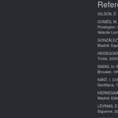
Refer
GILSON, É. 
GOMÉS, M. 
Proslogion: 
Velarde Lom
GONZÁLEZ FA
Madrid: Eap
HEIDEGGER, 
Trotta, 2003
ISAÍAS. In: 
Brouwer, 19
KANT, I. Crí
Santillana, 
KIERKEGAAR
Madrid: Edit
LÉVINAS, E. 
Sígueme, 2