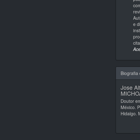
com
rev
Aut
e d
ins
pro
cit
Ace
Biografia
Jose Al
MICHO
Doutor em
México. P
Hidalgo. 