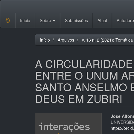
Navegação
Principal
Conteúdo
Início
Sobre
Submissões
Atual
Anterior
principal
Barra
Lateral
Início
Arquivos
v. 16 n. 2 (2021): Temática 
A CIRCULARIDAD
ENTRE O UNUM A
SANTO ANSELMO 
DEUS EM ZUBIRI
Barra
Cont
Jose Alfon
UNIVERSID
lateral
do
https://orc