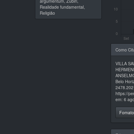
argumentum, Zubiri,
Realidade fundamental,
Religião
Detal
Como Cit
do
VILLA SA
artigo
HERMEN
ANSELMO
Belo Hori
2478.202
https://p
em: 6 ago
Fomato