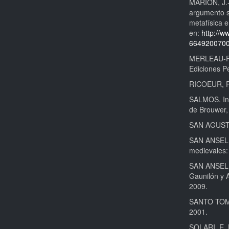
MARION, J.-
argumento s
metafísica e
en:
http://w
664920070
MERLEAU-PO
Ediciones P
RICOEUR, P.
SALMOS. In:
de Brouwer,
SAN AGUSTÍN
SAN ANSELM
medievales:
SAN ANSELM
Gaunilón y 
2009.
SANTO TOMÁ
2001.
SOLARI, E. L