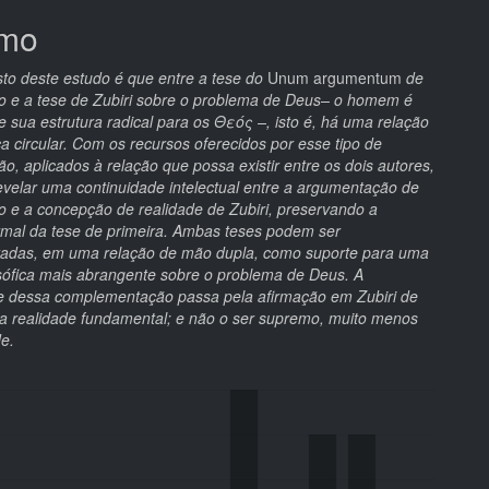
mo
pal
to deste estudo é que entre a tese do
Unum argumentum
de
 e a tese de Zubiri sobre o problema de Deus– o homem é
 sua estrutura radical para os Θεός –, isto é, há uma relação
a circular. Com os recursos oferecidos por esse tipo de
, aplicados à relação que possa existir entre os dois autores,
revelar uma continuidade intelectual entre a argumentação de
 e a concepção de realidade de Zubiri, preservando a
ormal da tese de primeira. Ambas teses podem ser
adas, em uma relação de mão dupla, como suporte para uma
losófica mais abrangente sobre o problema de Deus. A
de dessa complementação passa pela afirmação em Zubiri de
a realidade fundamental; e não o ser supremo, muito menos
e.