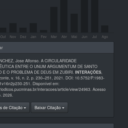
hes
ar
NCHEZ, Jose Alfonso. A CIRCULARIDADE
ÊUTICA ENTRE O UNUM ARGUMENTUM DE SANTO
 E O PROBLEMA DE DEUS EM ZUBIRI.
INTERAÇÕES
,
zonte, v. 16, n. 2, p. 230–251, 2021. DOI: 10.5752/P.1983-
1v16n2p230-251. Disponível em:
eriodicos.pucminas.br/interacoes/article/view/24963. Acesso
. 2026.
s de Citação
Baixar Citação