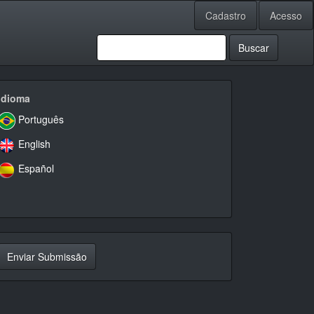
Cadastro
Acesso
Buscar
idioma
Idioma
Português
English
Español
nviar
Enviar Submissão
ubmissão