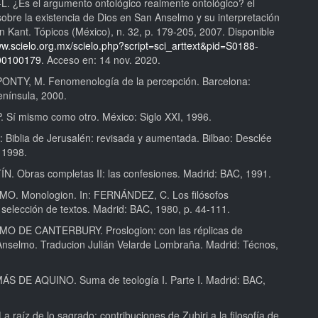
L. ¿Es el argumento ontológico realmente ontológico? el
obre la existencia de Dios en San Anselmo y su interpretación
n Kant. Tópicos (México), n. 32, p. 179-205, 2007. Disponible
ww.scielo.org.mx/scielo.php?script=sci_arttext&pid=S0188-
00100179
. Acceso en: 14 nov. 2020.
NTY, M. Fenomenología de la percepción. Barcelona:
enínsula, 2000.
 Sí mismo como otro. México: Siglo XXI, 1996.
 Biblia de Jerusalén: revisada y aumentada. Bilbao: Desclée
 1998.
. Obras completas II: las confesiones. Madrid: BAC, 1991.
O. Monologion. In: FERNÁNDEZ, C. Los filósofos
 selección de textos. Madrid: BAC, 1980, p. 44-111.
O DE CANTERBURY. Proslogion: con las réplicas de
Anselmo. Traducion Julián Velarde Lombraña. Madrid: Técnos,
S DE AQUINO. Suma de teología I. Parte I. Madrid: BAC,
a raíz de lo sagrado: contribuciones de Zubiri a la filosofía de