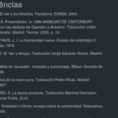
ências
El ser y los filósofos. Pamplona: EUNSA, 2005.
A. Presentácion. In: SAN ANSELMO DE CANTERBURY.
con las réplicas de Gaunilón y Anselmo. Traducción Julián
braña. Madrid: Técnos, 2009. p. 13.
US, J. I. La humanidad nueva. Ensayo de cristología II.
sa, 1976.
M. Ser y tiempo. Traducción Jorge Eduardo Rivera. Madrid:
.
Biblia de Jerusalén: revisada y aumentada. Bilbao: Desclée de
98.
tica de la razón pura. Traducción Pedro Rivas. Madrid:
1997.
D, S. La época presente. Traducción Manfred Svensson.
orial Trotta, 2012.
Totalidad e infinito: ensayo sobre la exterioridad. Salamanca:
006.