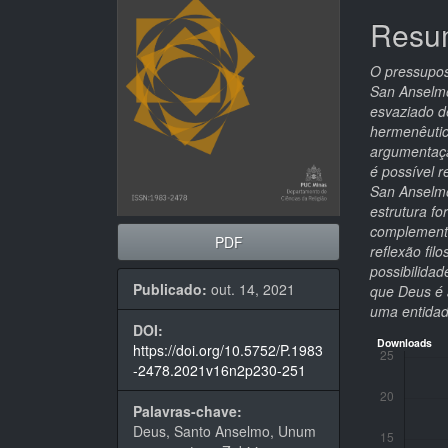
de
artigo
Resu
artigos
princi
O pressupos
San Anselmo
esvaziado de
hermenêutic
argumentação
é possível 
San Anselmo
estrutura f
complement
PDF
reflexão fi
possibilida
Publicado:
out. 14, 2021
que Deus é 
uma entidad
DOI:
Downloads
https://doi.org/10.5752/P.1983
-2478.2021v16n2p230-251
Palavras-chave:
Deus, Santo Anselmo, Unum