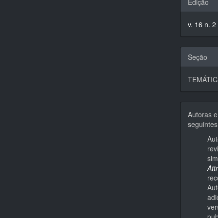
Edição
v. 16 n. 2
Seção
TEMÁTIC
Autoras e
seguintes
Aut
rev
sim
Att
rec
Aut
adi
ver
pub