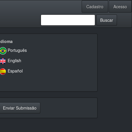
Cadastro
Acesso
Buscar
idioma
Idioma
Português
English
Español
nviar
Enviar Submissão
ubmissão