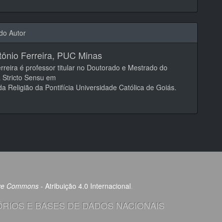
 do Autor
tônio Ferreira,
PUC Minas
erreira é professor titular no Doutorado e Mestrado do
 Stricto Sensu em
da Religião da Pontifícia Universidade Católica de Goiás.
ive Commons
- Atribuição 4.0 Internacional
.
RIOS E BASES DE DADOS NACIONAIS