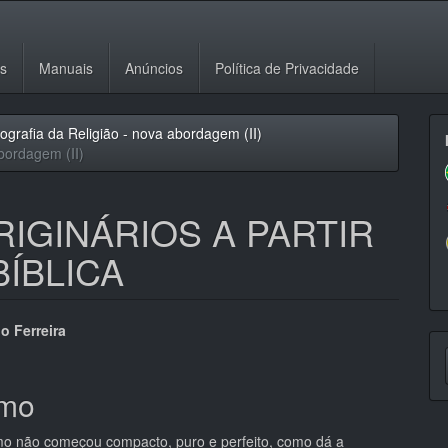
es
Manuais
Anúncios
Política de Privacidade
eografia da Religião - nova abordagem (II)
ordagem (II)
RIGINÁRIOS A PARTIR
ÍBLICA
eúdo
o Ferreira
E
S
mo
pal
smo não começou compacto, puro e perfeito, como dá a