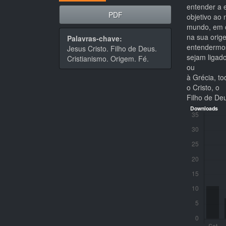
entender a e
PDF
objetivo ao
mundo, em cu
na sua orig
Palavras-chave:
entendermos
Jesus Cristo. Filho de Deus.
sejam ligad
Cristianismo. Origem. Fé.
ou
à Grécia, t
o Cristo, o
Filho de Deu
Downloads