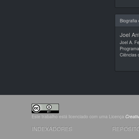
Biografia
Joel An
Joel A. F
Programa
Ciências 
Este trabalho está licenciado com uma Licença
Creat
INDEXADORES
REPOSITÓ