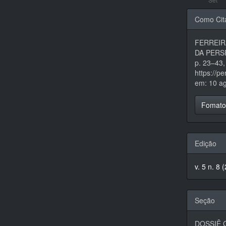
Detal
Como Cit
do
FERREIRA
artigo
DA PERS
p. 23–43,
https://p
em: 10 ag
Fomato
Edição
v. 5 n. 8
Seção
DOSSIÊ G