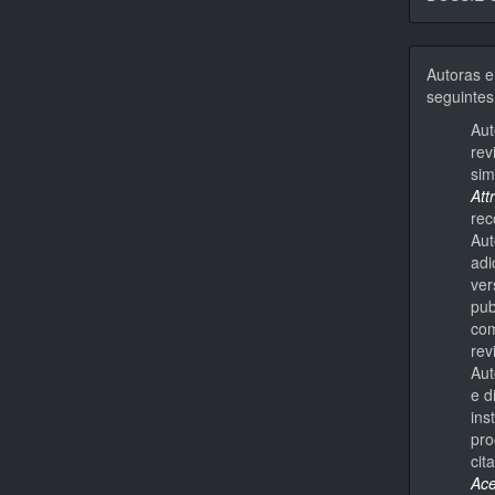
Autoras e
seguintes
Aut
rev
sim
Att
rec
Aut
adi
ver
pub
com
rev
Aut
e d
ins
pro
cit
Ace