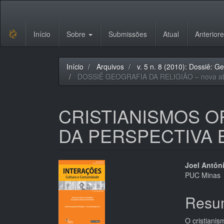
Navegação
Principal
Conteúdo
Início
Sobre
Submissões
Atual
Anterior
principal
Barra
Lateral
Início
Arquivos
v. 5 n. 8 (2010): Dossiê: G
DOSSIÊ GEOGRAFIA DA RELIGIÃO – nova ab
CRISTIANISMOS O
DA PERSPECTIVA B
Barra
Cont
Joel Antôni
PUC Minas
lateral
do
de
artigo
Resu
artigos
princi
O cristiani