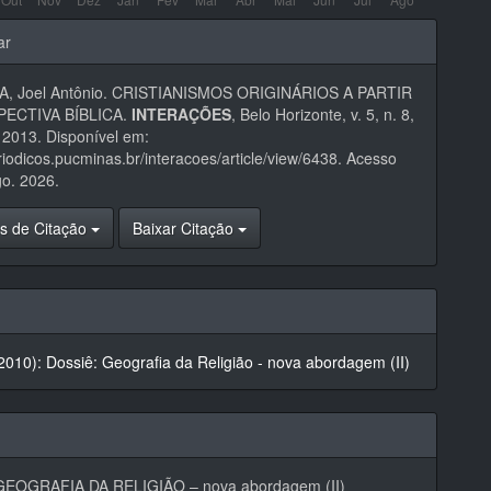
hes
ar
, Joel Antônio. CRISTIANISMOS ORIGINÁRIOS A PARTIR
PECTIVA BÍBLICA.
INTERAÇÕES
, Belo Horizonte, v. 5, n. 8,
 2013. Disponível em:
eriodicos.pucminas.br/interacoes/article/view/6438. Acesso
o. 2026.
s de Citação
Baixar Citação
 (2010): Dossiê: Geografia da Religião - nova abordagem (II)
EOGRAFIA DA RELIGIÃO – nova abordagem (II)