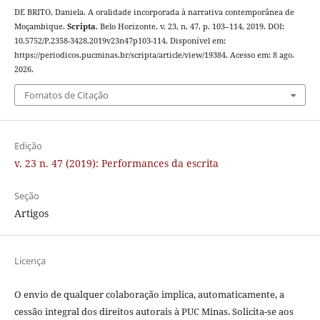
DE BRITO, Daniela. A oralidade incorporada à narrativa contemporânea de
Moçambique.
Scripta
, Belo Horizonte, v. 23, n. 47, p. 103–114, 2019. DOI:
10.5752/P.2358-3428.2019v23n47p103-114. Disponível em:
https://periodicos.pucminas.br/scripta/article/view/19384. Acesso em: 8 ago.
2026.
Fomatos de Citação
Edição
v. 23 n. 47 (2019): Performances da escrita
Seção
Artigos
Licença
O envio de qualquer colaboração implica, automaticamente, a
cessão integral dos direitos autorais à PUC Minas. Solicita-se aos