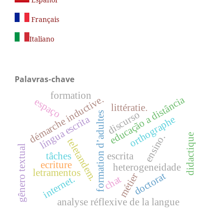
Français
Italiano
Palavras-chave
formation
démarche inductive.
educação a distância
espaço
littératie.
discurso
formation d’adultes
língua escrita
orthographe
didactique
ensino.
teletandem.
gênero textual
tâches
escrita
ecriture
heterogeneidade
letramentos
doctorat
métier
chat
internet.
analyse réflexive de la langue