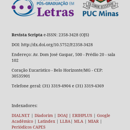
Revista Scripta
e-ISSN: 2358-3428 (OJS)
DOI: http://dx.doi.org/10.5752/P.2358-3428
Endereço: Av. Dom José Gaspar, 500 - Prédio 20 - sala
102
Coração Eucarístico - Belo Horizonte/MG - CEP:
30535901
Telefone geral: (31) 3319-4904 e (31) 3319-4369
Indexadores:
DIALNET
|
Diadorim
|
DOAJ
|
ERIHPLUS
|
Google
Acadêmico
|
Latindex
|
LLBA
|
MLA
|
MIAR
|
Periódicos CAPES