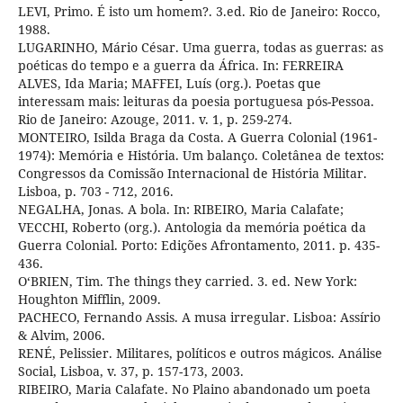
LEVI, Primo. É isto um homem?. 3.ed. Rio de Janeiro: Rocco,
1988.
LUGARINHO, Mário César. Uma guerra, todas as guerras: as
poéticas do tempo e a guerra da África. In: FERREIRA
ALVES, Ida Maria; MAFFEI, Luís (org.). Poetas que
interessam mais: leituras da poesia portuguesa pós-Pessoa.
Rio de Janeiro: Azouge, 2011. v. 1, p. 259-274.
MONTEIRO, Isilda Braga da Costa. A Guerra Colonial (1961-
1974): Memória e História. Um balanço. Coletânea de textos:
Congressos da Comissão Internacional de História Militar.
Lisboa, p. 703 - 712, 2016.
NEGALHA, Jonas. A bola. In: RIBEIRO, Maria Calafate;
VECCHI, Roberto (org.). Antologia da memória poética da
Guerra Colonial. Porto: Edições Afrontamento, 2011. p. 435-
436.
O‘BRIEN, Tim. The things they carried. 3. ed. New York:
Houghton Mifflin, 2009.
PACHECO, Fernando Assis. A musa irregular. Lisboa: Assírio
& Alvim, 2006.
RENÉ, Pelissier. Militares, políticos e outros mágicos. Análise
Social, Lisboa, v. 37, p. 157-173, 2003.
RIBEIRO, Maria Calafate. No Plaino abandonado um poeta