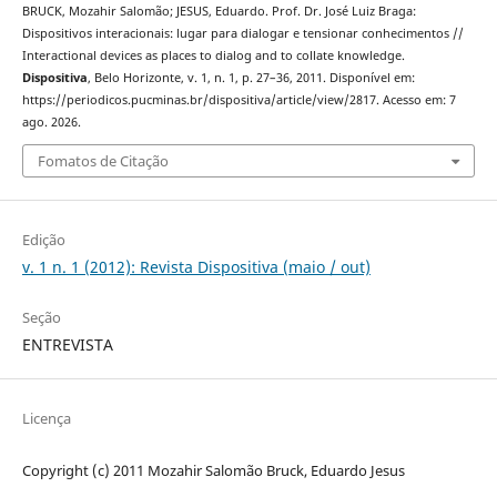
BRUCK, Mozahir Salomão; JESUS, Eduardo. Prof. Dr. José Luiz Braga:
Dispositivos interacionais: lugar para dialogar e tensionar conhecimentos //
Interactional devices as places to dialog and to collate knowledge.
Dispositiva
, Belo Horizonte, v. 1, n. 1, p. 27–36, 2011. Disponível em:
https://periodicos.pucminas.br/dispositiva/article/view/2817. Acesso em: 7
ago. 2026.
Fomatos de Citação
Edição
v. 1 n. 1 (2012): Revista Dispositiva (maio / out)
Seção
ENTREVISTA
Licença
Copyright (c) 2011 Mozahir Salomão Bruck, Eduardo Jesus