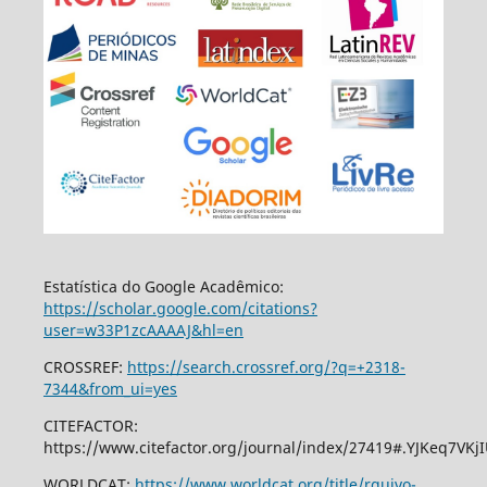
Estatística do Google Acadêmico:
https://scholar.google.com/citations?
user=w33P1zcAAAAJ&hl=en
CROSSREF:
https://search.crossref.org/?q=+2318-
7344&from_ui=yes
CITEFACTOR:
https://www.citefactor.org/journal/index/27419#.YJKeq7VKj
WORLDCAT:
https://www.worldcat.org/title/rquivo-