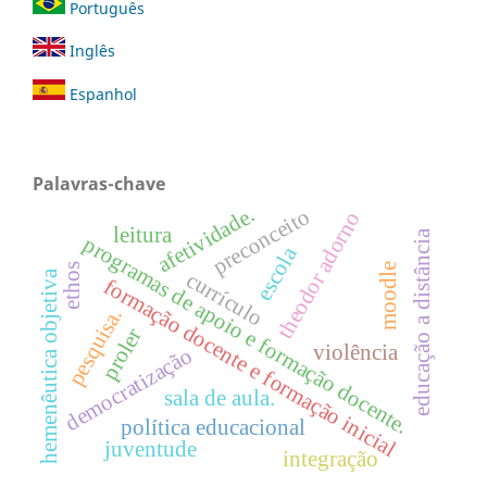
Português
Inglês
Espanhol
Palavras-chave
afetividade.
preconceito
theodor adorno
leitura
educação a distância
programas de apoio e formação docente.
escola
moodle
ethos
hemenêutica objetiva
currículo
formação docente e formação inicial
pesquisa.
proler
violência
democratização
sala de aula.
política educacional
juventude
integração