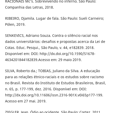
RACIONAIS Mc’s. Sobrevivendo no inferno. São Paulo:
Companhia das Letras, 2018.
RIBEIRO, Djamila. Lugar de fala. São Paulo: Sueli Carneiro;
Pólen, 2019.
SENKEVICS, Adriano Souza. Contra o silêncio racial nos
dados universitários: desafios e propostas acerca da Lei de
Cotas. Educ. Pesqui., São Paulo, v. 44, e182839. 2018.
Disponível em: DOI: http://dx.doi.org/10.1590/S1678-
4634201844182839.Acesso em: 29 maio 2019.
SILVA, Roberto da.; TOBIAS, Juliano da Silva. A educação
para as relações étnico-raciais e os estudos sobre racismo
no Brasil. Revista do Instituto de Estudos Brasileiros, Brasil,
n. 65, p. 177-199, dez. 2016. Disponível em: DOI:
http://dx.doi.org/10.11606/issn.2316-901X.v0i65p177-199.
Acesso em 27 mai. 2019.
ZIEGLER, Jean. Ódio ao ocidente. São Paulo: Cortez, 2011.