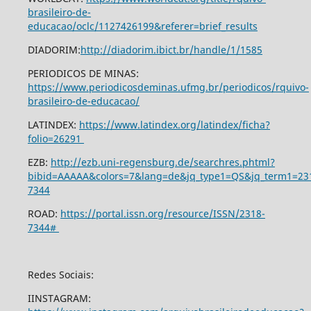
brasileiro-de-
educacao/oclc/1127426199&referer=brief_results
DIADORIM:
http://diadorim.ibict.br/handle/1/1585
PERIODICOS DE MINAS:
https://www.periodicosdeminas.ufmg.br/periodicos/rquivo-
brasileiro-de-educacao/
LATINDEX:
https://www.latindex.org/latindex/ficha?
folio=26291
EZB:
http://ezb.uni-regensburg.de/searchres.phtml?
bibid=AAAAA&colors=7&lang=de&jq_type1=QS&jq_term1=23
7344
ROAD:
https://portal.issn.org/resource/ISSN/2318-
7344#
Redes Sociais:
IINSTAGRAM: