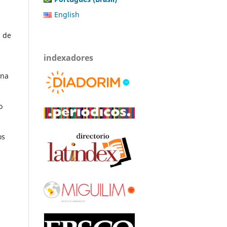
English
s de
indexadores
ina
o
os