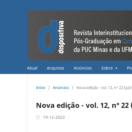
Atual
Arquivos
Anúncios
Sobre
Po
Início
/
Anúncios
/
Nova edição - vol. 12, n° 22 (jul
Nova edição - vol. 12, n° 22 
19-12-2023