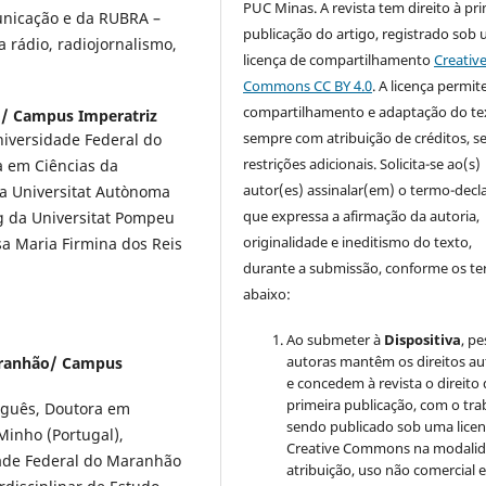
PUC Minas. A revista tem direito à pr
municação e da RUBRA –
publicação do artigo, registrado sob
a rádio, radiojornalismo,
licença de compartilhamento
Creativ
Commons CC BY 4.0
. A licença permit
compartilhamento e adaptação do te
o/ Campus Imperatriz
sempre com atribuição de créditos, 
niversidade Federal do
restrições adicionais. Solicita-se ao(s)
 em Ciências da
autor(es) assinalar(em) o termo-decl
na Universitat Autònoma
que expressa a afirmação da autoria,
g da Universitat Pompeu
originalidade e ineditismo do texto,
sa Maria Firmina dos Reis
durante a submissão, conforme os t
abaixo:
Ao submeter à
Dispositiva
, p
autoras mantêm os direitos au
aranhão/ Campus
e concedem à revista o direito
primeira publicação, com o tra
tuguês, Doutora em
sendo publicado sob uma lice
Minho (Portugal),
Creative Commons na modali
dade Federal do Maranhão
atribuição, uso não comercial 