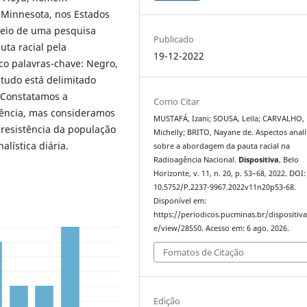
, Minnesota, nos Estados
 meio de uma pesquisa
Publicado
ta racial pela
19-12-2022
co palavras-chave: Negro,
studo está delimitado
 Constatamos a
Como Citar
agência, mas consideramos
MUSTAFÁ, Izani; SOUSA, Leila; CARVALHO,
 resistência da população
Michelly; BRITO, Nayane de. Aspectos analí
alística diária.
sobre a abordagem da pauta racial na
Radioagência Nacional.
Dispositiva
, Belo
Horizonte, v. 11, n. 20, p. 53–68, 2022. DOI:
10.5752/P.2237-9967.2022v11n20p53-68.
Disponível em:
https://periodicos.pucminas.br/dispositiva/
e/view/28550. Acesso em: 6 ago. 2026.
Fomatos de Citação
Edição