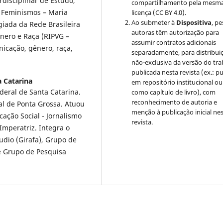
disciplinar de Estudo,
compartilhamento pela mesm
 Feminismos – Maria
licença (CC BY 4.0).
Ao submeter à
Dispositiva
, p
iada da Rede Brasileira
autoras têm autorização para
nero e Raça (RIPVG –
assumir contratos adicionais
icação, gênero, raça,
separadamente, para distribui
não-exclusiva da versão do tr
publicada nesta revista (ex.: pu
a Catarina
em repositório institucional ou
eral de Santa Catarina.
como capítulo de livro), com
reconhecimento de autoria e
l de Ponta Grossa. Atuou
menção à publicação inicial ne
ação Social - Jornalismo
revista.
mperatriz. Integra o
udio (Girafa), Grupo de
e Grupo de Pesquisa