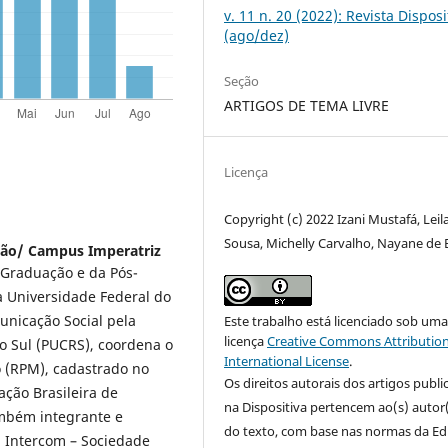
v. 11 n. 20 (2022): Revista Disposi
(ago/dez)
Seção
ARTIGOS DE TEMA LIVRE
Licença
Copyright (c) 2022 Izani Mustafá, Leil
Sousa, Michelly Carvalho, Nayane de 
hão/ Campus Imperatriz
 Graduação e da Pós-
 Universidade Federal do
nicação Social pela
Este trabalho está licenciado sob um
licença
Creative Commons Attribution
do Sul (PUCRS), coordena o
International License
.
o (RPM), cadastrado no
Os direitos autorais dos artigos publ
ação Brasileira de
na Dispositiva pertencem ao(s) autor
ambém integrante e
do texto, com base nas normas da Ed
 Intercom – Sociedade