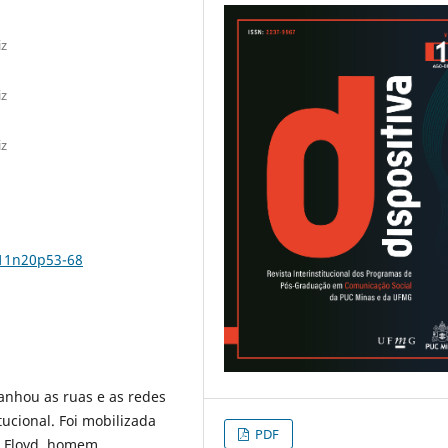
iz
iz
iz
v11n20p53-68
hou as ruas e as redes
tucional. Foi mobilizada
PDF
e Floyd, homem