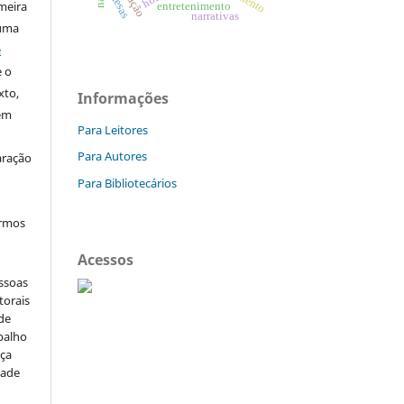
defesas
imeira
entretenimento
narrativas
 uma
e
e o
xto,
Informações
sem
Para Leitores
Para Autores
aração
Para Bibliotecários
ermos
Acessos
essoas
torais
 de
balho
nça
dade
e