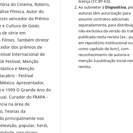
licença (CC BY 4.0).
tória do Cinema, Roteiro,
Ao submeter à
Dispositiva
, p
lise Fílmica. Autor do
autoras têm autorização para
vezes vencedor do Prêmio
assumir contratos adicionais
separadamente, para distribui
 e Cultura de Goiás.
não-exclusiva da versão do tr
ta de série em
publicada nesta revista (ex.: pu
 Filmes. Também diretor
em repositório institucional ou
ncedor dos prêmios de
como capítulo de livro), com
tival Internacional de
reconhecimento de autoria e
menção à publicação inicial ne
ik Festival, Menção
revista.
ntástico e Menção
cabro - Festival
 México. Apresentador,
ita e 1999 O Grande Ano do
sual. Curador do FRAPA -
ncia na área de
, Teorias da
do principalmente nos
levisão, popular, herói,
tidade, jornalismo,