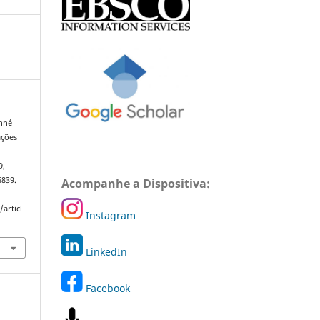
enné
ações
9,
6839.
Acompanhe a Dispositiva:
articl
Instagram
LinkedIn
Facebook