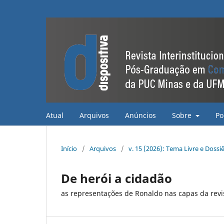
Atual
Arquivos
Anúncios
Sobre
Po
Início
/
Arquivos
/
v. 15 (2026): Tema Livre e Dossi
De herói a cidadão
as representações de Ronaldo nas capas da revi