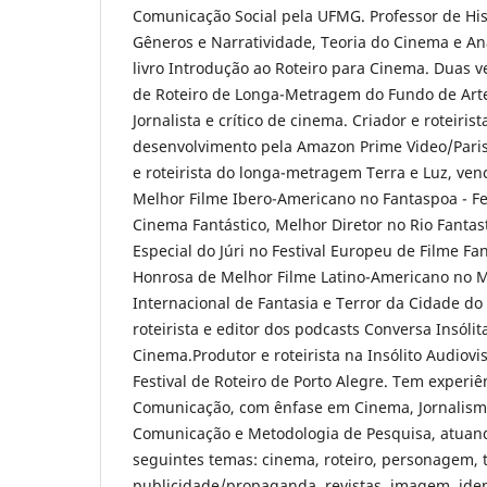
Comunicação Social pela UFMG. Professor de His
Gêneros e Narratividade, Teoria do Cinema e Aná
livro Introdução ao Roteiro para Cinema. Duas 
de Roteiro de Longa-Metragem do Fundo de Arte
Jornalista e crítico de cinema. Criador e roteiris
desenvolvimento pela Amazon Prime Video/Paris
e roteirista do longa-metragem Terra e Luz, ve
Melhor Filme Ibero-Americano no Fantaspoa - Fes
Cinema Fantástico, Melhor Diretor no Rio Fantast
Especial do Júri no Festival Europeu de Filme Fa
Honrosa de Melhor Filme Latino-Americano no Ma
Internacional de Fantasia e Terror da Cidade do
roteirista e editor dos podcasts Conversa Insól
Cinema.Produtor e roteirista na Insólito Audiovi
Festival de Roteiro de Porto Alegre. Tem experiê
Comunicação, com ênfase em Cinema, Jornalismo
Comunicação e Metodologia de Pesquisa, atuan
seguintes temas: cinema, roteiro, personagem, te
publicidade/propaganda, revistas, imagem, iden