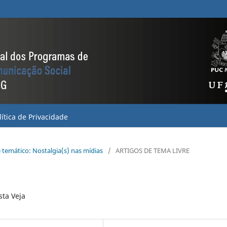
lítica de Privacidade
ê temático: Nostalgia(s) nas mídias
/
ARTIGOS DE TEMA LIVRE
sta Veja