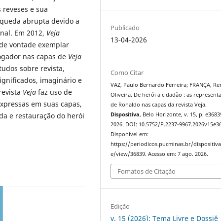
s reveses e sua
queda abrupta devido a
Publicado
onal. Em 2012,
Veja
13-04-2026
 de vontade exemplar
 jogador nas capas de
Veja
udos sobre revista,
Como Citar
gnificados, imaginário e
VAZ, Paulo Bernardo Ferreira; FRANÇA, R
revista
Veja
faz uso de
Oliveira. De herói a cidadão : as represent
xpressas em suas capas,
de Ronaldo nas capas da revista Veja.
Dispositiva
, Belo Horizonte, v. 15, p. e3683
da e restauração do herói
2026. DOI: 10.5752/P.2237-9967.2026v15e3
Disponível em:
https://periodicos.pucminas.br/dispositiva/
e/view/36839. Acesso em: 7 ago. 2026.
Fomatos de Citação
Edição
v. 15 (2026): Tema Livre e Dossiê