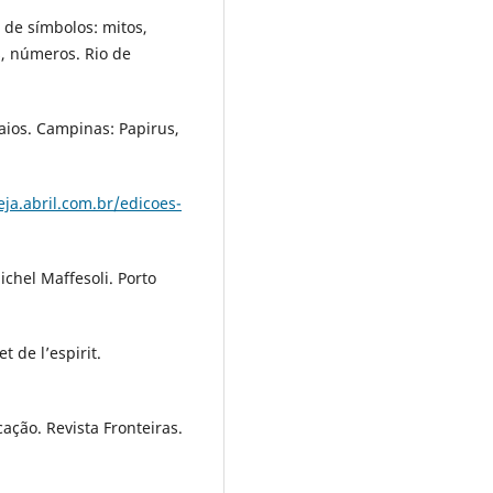
 de símbolos: mitos,
s, números. Rio de
aios. Campinas: Papirus,
eja.abril.com.br/edicoes-
chel Maffesoli. Porto
t de l’espirit.
ção. Revista Fronteiras.