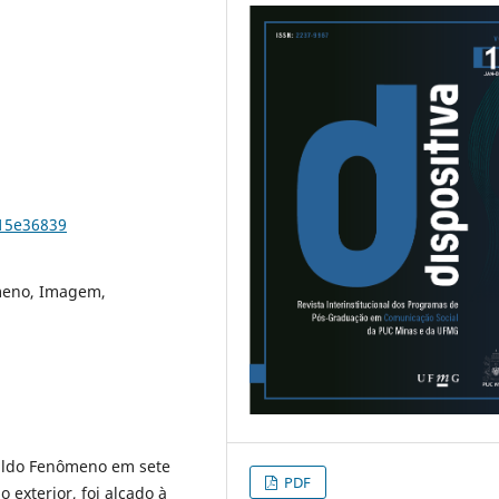
v15e36839
meno, Imagem,
naldo Fenômeno em sete
PDF
 exterior, foi alçado à