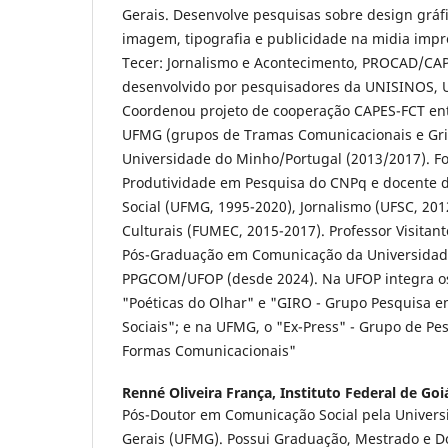
Gerais. Desenvolve pesquisas sobre design gráfi
imagem, tipografia e publicidade na midia impr
Tecer: Jornalismo e Acontecimento, PROCAD/CAP
desenvolvido por pesquisadores da UNISINOS, 
Coordenou projeto de cooperação CAPES-FCT en
UFMG (grupos de Tramas Comunicacionais e Gr
Universidade do Minho/Portugal (2013/2017). Foi
Produtividade em Pesquisa do CNPq e docente 
Social (UFMG, 1995-2020), Jornalismo (UFSC, 201
Culturais (FUMEC, 2015-2017). Professor Visitan
Pós-Graduação em Comunicação da Universidade
PPGCOM/UFOP (desde 2024). Na UFOP integra o
"Poéticas do Olhar" e "GIRO - Grupo Pesquisa e
Sociais"; e na UFMG, o "Ex-Press" - Grupo de Pe
Formas Comunicacionais"
Renné Oliveira França,
Instituto Federal de Goi
Pós-Doutor em Comunicação Social pela Univers
Gerais (UFMG). Possui Graduação, Mestrado e 