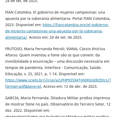
24 de set. de 2025.
FIAN Colombia. El gobierno de mujeres campesinas: una
apuesta por la soberanía alimentaria. Portal FIAN Colombia,
2023. Disponível em:
https://fiancolombia.org/el-gobierno-
de-mujeres-campesinas-una-apuesta-por-la-soberania-
alimentaria/
. Acesso em: 24 de set. de 2025.
FRUTOSO, Maria Fernanda Petroli; VIANA, Cássio Vinícius
Afonso. Quem inventou a fome são os que comem: da
invisibilidade à enunciação – uma discussão necessária em
tempos de pandemia. Interface - Comunicação, Saúde,
Educação, v. 25, 2021, p. 1-14. Disponível em:
https://www.scielo.br/j/icse/a/LPHP93S94TgNtKbGtRZtDcs/?
format=pdf&lang=pt
. Acesso em: 12 de abr. de 2023.
GARCIA, Maria Fernanda. Ditadura Militar proibia imprensa
de mostrar fome no país. Observatório do Terceiro Setor, 12
dez. 2022. Disponível em:
observatorio3setor.org.br/noticias/ditadura-militar-proibia-