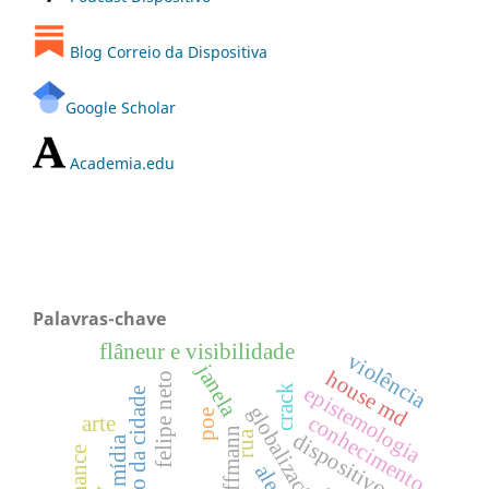
Blog Correio da Dispositiva
Google Scholar
Academia.edu
Palavras-chave
flâneur e visibilidade
violência
janela
house md
felipe neto
epistemologia
crack
globalização
poe
conhecimento
arte
hoffmann
rua
dispositivo
mídia