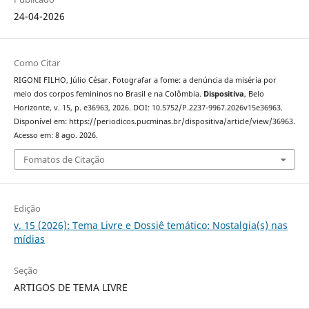
24-04-2026
Como Citar
RIGONI FILHO, Júlio César. Fotografar a fome: a denúncia da miséria por
meio dos corpos femininos no Brasil e na Colômbia.
Dispositiva
, Belo
Horizonte, v. 15, p. e36963, 2026. DOI: 10.5752/P.2237-9967.2026v15e36963.
Disponível em: https://periodicos.pucminas.br/dispositiva/article/view/36963.
Acesso em: 8 ago. 2026.
Fomatos de Citação
Edição
v. 15 (2026): Tema Livre e Dossiê temático: Nostalgia(s) nas
mídias
Seção
ARTIGOS DE TEMA LIVRE