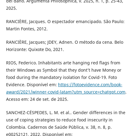
del daño. Argumenta Philosophica, v. 2025, n. 1, p. 25-43,
2025.
RANCIÈRE, Jacques. O espectador emancipado. São Paulo:
Martin Fontes, 2012.
RANCIÈRE, Jacques; JDEY, Adnen. O método da cena. Belo
Horizonte: Quixote Do, 2021.
RIOS, Federico. Inhabitants arte hanging red flags from
their Windows as Symbol that they dont’t have Money or
food during the mandatory isolation for Covid-19. Foto
Evidence. Disponível em:
https://fotoevidence.com/book-
award/2021/winner-covid-latam?utm_source=chatgpt.com
.
Acesso em: 24 de set. de 2025.
SANCHEZ-CÉSPEDES, L. M. et al.. Gender differences in the
use of coping strategies to reduce food insecurity in
Colombia. Cadernos de Saúde Pública, v. 38, n. 8, p.
e00252121, 2022. Disponível em: