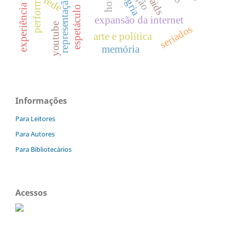
representação da cidade
performance
alegria
rede
aids
experiência
espetáculo
expansão da internet
youtube
seriados
arte e política
memória
Informações
Para Leitores
Para Autores
Para Bibliotecários
Acessos