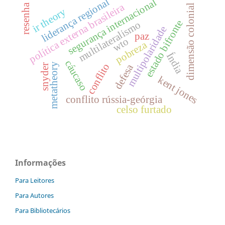
liderança regional
segurança internacional
política externa brasileira
resenha
dimensão colonial
ir theory
estado bifronte
multilateralismo
multipolaridade
paz
wto
pobreza
Índia
cáucaso
conflito
metatheory
defesa
snyder
kent jones
conflito rússia-geórgia
celso furtado
Informações
Para Leitores
Para Autores
Para Bibliotecários