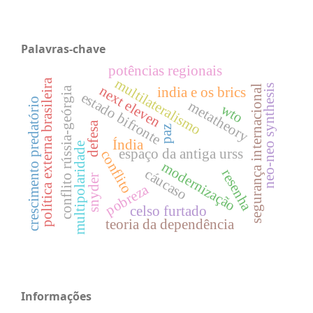
Palavras-chave
potências regionais
multilateralismo
política externa brasileira
neo-neo synthesis
next eleven
segurança internacional
conflito rússia-geórgia
india e os brics
estado bifronte
crescimento predatório
metatheory
wto
defesa
paz
Índia
multipolaridade
espaço da antiga urss
conflito
modernização
cáucaso
resenha
snyder
pobreza
celso furtado
teoria da dependência
Informações