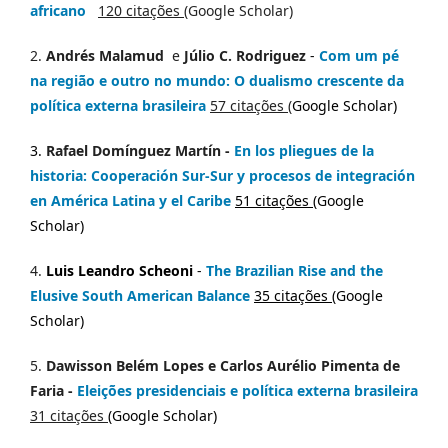
africano
120 citações
(Google Scholar)
2.
Andrés Malamud
e
Júlio C. Rodriguez
-
Com um pé
na região e outro no mundo: O dualismo crescente da
política externa brasileira
57 citações
(
Google Scholar)
3.
Rafael Domínguez Martín -
En los pliegues de la
historia: Cooperación Sur-Sur y procesos de integración
en América Latina y el Caribe
51 citações
(
Google
Scholar
)
4.
Luis Leandro Scheoni
-
The Brazilian Rise and the
Elusive South American Balance
35 citações
(
Google
Scholar)
5.
Dawisson Belém Lopes
e
Carlos Aurélio Pimenta de
Faria
-
Eleições presidenciais e política externa brasileira
31 citações
(
Google Scholar
)