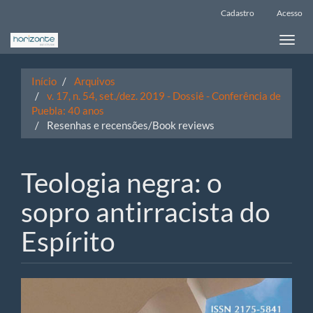
Navegação
Cadastro
Acesso
Principal
Conteúdo
Toggle
principal
naviga
Barra
Lateral
Início
Arquivos
v. 17, n. 54, set./dez. 2019 - Dossiê - Conferência de
Puebla: 40 anos
Resenhas e recensões/Book reviews
Teologia negra: o
sopro antirracista do
Espírito
Barra