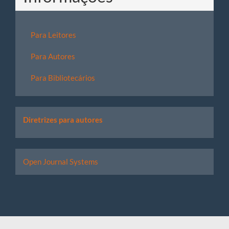
Para Leitores
Para Autores
Para Bibliotecários
Links
Diretrizes para autores
úteis
Desenvolvido
Open Journal Systems
por