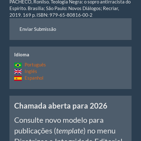
PACHECO, Ronilso. Teologia Negra: o sopro antirracista do
Espírito. Brasília; São Paulo: Novos Diálogos; Recriar,
2019. 169 p. ISBN: 979-65-80816-00-2
Enviar
Enviar Submissão
Submissão
idiomas
Idioma
Português
Inglês
Espanhol
Chamadas
Chamada aberta para 2026
Consulte novo modelo para
publicações (
template
) no menu