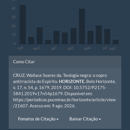
Detalhes
Como Citar
do
CRUZ, Wallace Soares da. Teologia negra: o sopro
artigo
antirracista do Espírito.
HORIZONTE
, Belo Horizonte,
v. 17, n. 54, p. 1679, 2019. DOI: 10.5752/P.2175-
5841.2019v17n54p1679. Disponível em:
https://periodicos.pucminas.br/horizonte/article/view
/21607. Acesso em: 9 ago. 2026.
Fomatos de Citação
Baixar Citação