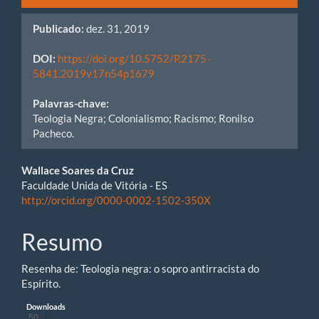
Publicado:
dez. 31, 2019
DOI:
https://doi.org/10.5752/P.2175-
5841.2019v17n54p1679
Palavras-chave:
Teologia Negra; Colonialismo; Racismo; Ronilso
Pacheco.
Conteúdo
Wallace Soares da Cruz
Faculdade Unida de Vitória - ES
do
http://orcid.org/0000-0002-1502-350X
artigo
Resumo
principal
Resenha de: Teologia negra: o sopro antirracista do
Espírito.
Downloads