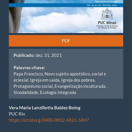
PDF
Publicado:
dez. 31, 2021
Palavras-chave:
Papa Francisco, Novo sujeito apostólico, social e
eclesial, Igreja em saída, Igreja dos pobres,
Protagonismo social, Evangelização inculturada,
Sinodalidade, Ecologia integrada
Conteúdo
Vera Maria Lanzillotta Baldez Boing
PUC Rio
do
https://orcid.org/0000-0002-6821-5847
artigo