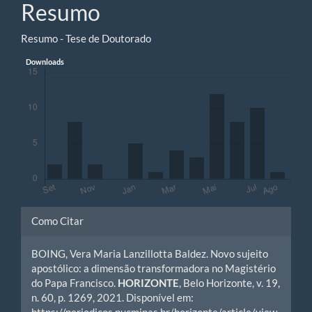
Resumo
principal
Resumo - Tese de Doutorado
Downloads
Detalhes
Como Citar
do
BOING, Vera Maria Lanzillotta Baldez. Novo sujeito
artigo
apostólico: a dimensão transformadora no Magistério
do Papa Francisco.
HORIZONTE
, Belo Horizonte, v. 19,
n. 60, p. 1269, 2021. Disponível em:
https://periodicos.pucminas.br/horizonte/article/view