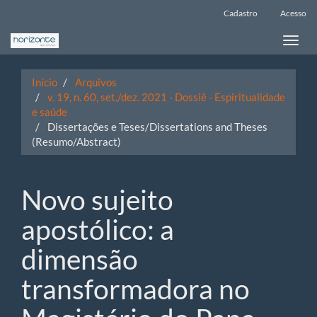
Navegação
Cadastro
Acesso
Principal
Conteúdo
Toggle
principal
naviga
Barra
Lateral
Início
Arquivos
v. 19, n. 60, set./dez. 2021 - Dossiê - Espiritualidade
e saúde
Dissertações e Teses/Dissertations and Theses
(Resumo/Abstract)
Novo sujeito
apostólico: a
dimensão
transformadora no