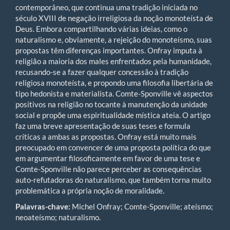
contemporâneo, que continua uma tradição iniciada no
século XVIII de negação irreligiosa da noção monoteísta de
Deus. Embora compartilhando várias ideias, como o
naturalismo e, obviamente, a rejeição do monoteísmo, suas
propostas têm diferenças importantes. Onfray imputa à
religião a maioria dos males enfrentados pela humanidade,
recusando-se a fazer qualquer concessão à tradição
religiosa monoteísta, e propondo uma filosofia libertária de
tipo hedonista e materialista. Comte-Sponville vê aspectos
positivos na religião no tocante à manutenção da unidade
social e propõe uma espiritualidade mística ateia. O artigo
faz uma breve apresentação de suas teses e formula
críticas a ambas as propostas. Onfray está muito mais
preocupado em convencer de uma proposta política do que
em argumentar filosoficamente em favor de uma tese e
Comte-Sponville não parece perceber as consequências
auto-refutadoras do naturalismo, que também torna muito
problemática a própria noção de moralidade.
Palavras-chave:
Michel Onfray; Comte-Sponville; ateísmo;
neoateísmo; naturalismo.