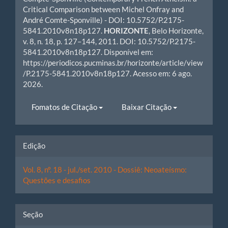
Critical Comparison between Michel Onfray and
André Comte-Sponville) - DOI: 10.5752/P.2175-
5841.2010v8n18p127.
HORIZONTE
, Belo Horizonte,
v. 8, n. 18, p. 127–144, 2011. DOI: 10.5752/P.2175-
5841.2010v8n18p127. Disponível em:
https://periodicos.pucminas.br/horizonte/article/view
/P.2175-5841.2010v8n18p127. Acesso em: 6 ago.
2026.
Fomatos de Citação
Baixar Citação
Edição
Vol. 8, nº. 18 - jul./set. 2010 - Dossiê: Neoateísmo:
Questões e desafios
Seção