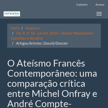
Navegação
Cadastro
Acesso
Principal
Conteúdo
Toggle
principal
naviga
Barra
Lateral
Início
Arquivos
Vol. 8, nº. 18 - jul./set. 2010 - Dossiê: Neoateísmo:
Questões e desafios
Artigos/Articles: Dossiê/Dossier
O Ateísmo Francês
Contemporâneo: uma
comparação crítica
entre Michel Onfray e
André Compte-