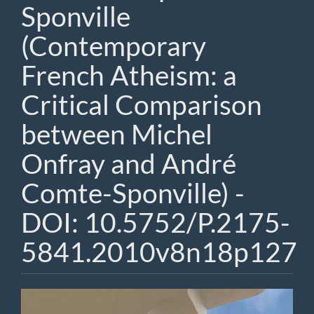
Sponville
(Contemporary
French Atheism: a
Critical Comparison
between Michel
Onfray and André
Comte-Sponville) -
DOI: 10.5752/P.2175-
5841.2010v8n18p127
Barra