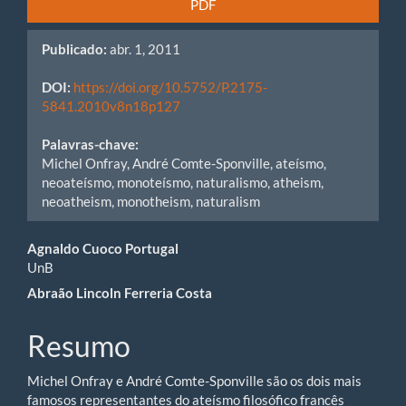
PDF
Publicado:
abr. 1, 2011
DOI:
https://doi.org/10.5752/P.2175-
5841.2010v8n18p127
Palavras-chave:
Michel Onfray, André Comte-Sponville, ateísmo,
neoateísmo, monoteísmo, naturalismo, atheism,
neoatheism, monotheism, naturalism
Conteúdo
Agnaldo Cuoco Portugal
UnB
do
Abraão Lincoln Ferreria Costa
artigo
Resumo
principal
Michel Onfray e André Comte-Sponville são os dois mais
famosos representantes do ateísmo filosófico francês