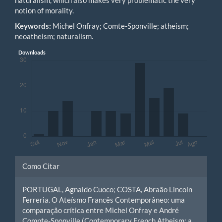
notion of morality.
Keywords:
Michel Onfray; Comte-Sponville; atheism;
neoatheism; naturalism.
Downloads
Detalhes
Como Citar
do
PORTUGAL, Agnaldo Cuoco; COSTA, Abraão Lincoln
artigo
Ferreria. O Ateísmo Francês Contemporâneo: uma
comparação crítica entre Michel Onfray e André
Compte-Sponville (Contemporary French Atheism: a