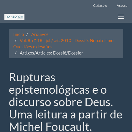
Navegação
Cadastro
Acesso
Principal
Conteúdo
Toggle
principal
naviga
Barra
Lateral
Início
Arquivos
Vol. 8, nº. 18 - jul./set. 2010 - Dossiê: Neoateísmo:
Questões e desafios
Artigos/Articles: Dossiê/Dossier
Rupturas
epistemológicas e o
discurso sobre Deus.
Uma leitura a partir de
Michel Foucault.