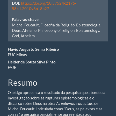
DOI:
https://doi.org/10.5752/P.2175-
5841.2010v8n18p27
Palavras-chave:
Michel Foucault, Filosofia da Religião, Epistemologia,
Deus, Ateísmo, Philosophy of religion, Epistemology,
God, Atheism.
Conteúdo
Flávio Augusto Senra Ribeiro
PUC Minas
do
Helder de Souza Silva Pinto
artigo
FAJE
principal
Resumo
O artigo apresenta o resultado da pesquisa que abordou a
investigação sobre as rupturas epistemológicas e o
discurso sobre Deus na obra
As palavras e as coisas
, de
Michel Foucault. Intitulada como "Deus, as palavras e as
coisas", a pesquisa parcialmente apresentada aqui