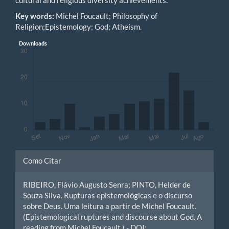
Key words:
Michel Foucault; Philosophy of
Religion;Epistemology; God; Atheism.
Downloads
Detalhes
Como Citar
do
RIBEIRO, Flávio Augusto Senra; PINTO, Helder de
artigo
Souza Silva. Rupturas epistemológicas e o discurso
sobre Deus. Uma leitura a partir de Michel Foucault.
(Epistemological ruptures and discourse about God. A
reading from Michel Foucault.) - DOI: