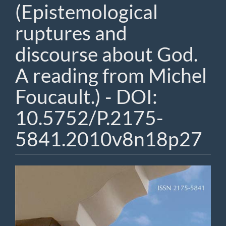
(Epistemological
ruptures and
discourse about God.
A reading from Michel
Foucault.) - DOI:
10.5752/P.2175-
5841.2010v8n18p27
Barra
lateral
de