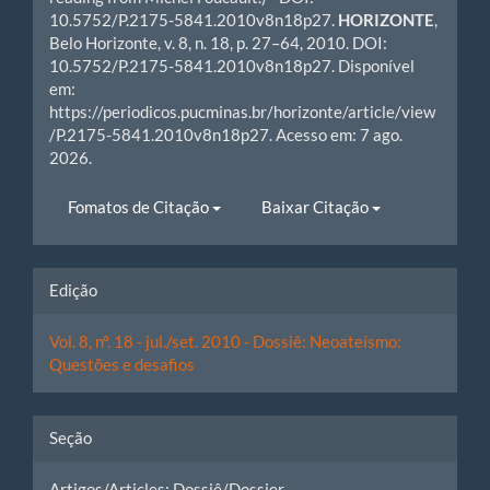
10.5752/P.2175-5841.2010v8n18p27.
HORIZONTE
,
Belo Horizonte, v. 8, n. 18, p. 27–64, 2010. DOI:
10.5752/P.2175-5841.2010v8n18p27. Disponível
em:
https://periodicos.pucminas.br/horizonte/article/view
/P.2175-5841.2010v8n18p27. Acesso em: 7 ago.
2026.
Fomatos de Citação
Baixar Citação
Edição
Vol. 8, nº. 18 - jul./set. 2010 - Dossiê: Neoateísmo:
Questões e desafios
Seção
Artigos/Articles: Dossiê/Dossier