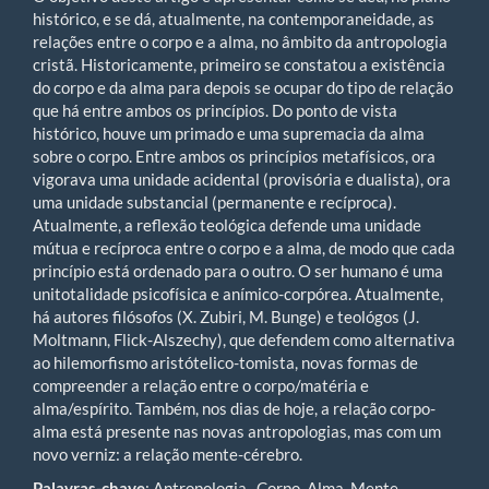
histórico, e se dá, atualmente, na contemporaneidade, as
relações entre o corpo e a alma, no âmbito da antropologia
cristã. Historicamente, primeiro se constatou a existência
do corpo e da alma para depois se ocupar do tipo de relação
que há entre ambos os princípios. Do ponto de vista
histórico, houve um primado e uma supremacia da alma
sobre o corpo. Entre ambos os princípios metafísicos, ora
vigorava uma unidade acidental (provisória e dualista), ora
uma unidade substancial (permanente e recíproca).
Atualmente, a reflexão teológica defende uma unidade
mútua e recíproca entre o corpo e a alma, de modo que cada
princípio está ordenado para o outro. O ser humano é uma
unitotalidade psicofísica e anímico-corpórea. Atualmente,
há autores filósofos (X. Zubiri, M. Bunge) e teológos (J.
Moltmann, Flick-Alszechy), que defendem como alternativa
ao hilemorfismo aristótelico-tomista, novas formas de
compreender a relação entre o corpo/matéria e
alma/espírito. Também, nos dias de hoje, a relação corpo-
alma está presente nas novas antropologias, mas com um
novo verniz: a relação mente-cérebro.
Palavras-chave
: Antropologia. Corpo. Alma. Mente.