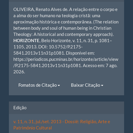
do
OLIVEIRA, Renato Alves de. A relação entre o corpo e
artigo
a alma do ser humano na teologia cristã: uma
aproximação histórica e contemporânea. (The relation
between body and soul of human being in Christian
Theology: A historical and contemporary approach).
HORIZONTE
, Belo Horizonte, v. 11, n. 31, p. 1081–
1105, 2013. DOI: 10.5752/P.2175-
5841.2013v11n31p1081. Disponível em:
https://periodicos.pucminas.br/horizonte/article/view
/P.2175-5841.2013v11n31p1081. Acesso em: 7 ago.
2026.
Fomatos de Citação
Baixar Citação
Edição
v. 11, n. 31, jul./set. 2013 - Dossiê: Religião, Arte e
Patrimônio Cultural