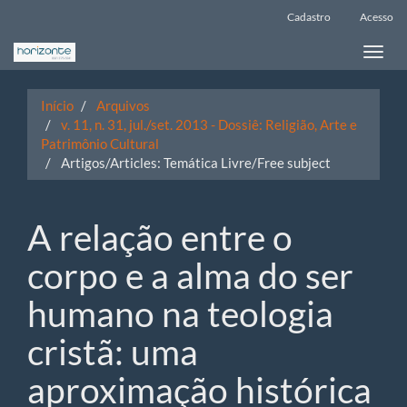
Navegação
Cadastro
Acesso
Principal
Conteúdo
Toggle
principal
naviga
Barra
Lateral
Início
Arquivos
v. 11, n. 31, jul./set. 2013 - Dossiê: Religião, Arte e
Patrimônio Cultural
Artigos/Articles: Temática Livre/Free subject
A relação entre o
corpo e a alma do ser
humano na teologia
cristã: uma
aproximação histórica