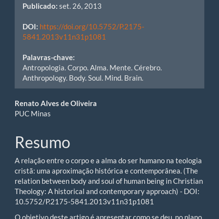
Publicado:
set. 26, 2013
DOI:
https://doi.org/10.5752/P.2175-
5841.2013v11n31p1081
Palavras-chave:
Antropologia. Corpo. Alma. Mente. Cérebro.
Anthropology. Body. Soul. Mind. Brain.
Conteúdo
Renato Alves de Oliveira
PUC Minas
do
artigo
Resumo
principal
A relação entre o corpo e a alma do ser humano na teologia
cristã: uma aproximação histórica e contemporânea. (The
relation between body and soul of human being in Christian
Theology: A historical and contemporary approach) - DOI:
10.5752/P.2175-5841.2013v11n31p1081
O objetivo deste artigo é apresentar como se deu, no plano