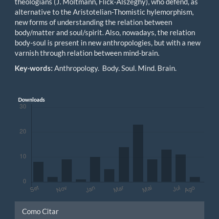
theologians (J. Moltmann, Flick-Alszeghy), who defend, as
alternative to the Aristotelian-Thomistic hylemorphism,
new forms of understanding the relation between
body/matter and soul/spirit. Also, nowadays, the relation
body-soul is present in new anthropologies, but with a new
varnish through relation between mind-brain.
Key-words
:
Anthropology. Body. Soul. Mind. Brain.
Downloads
Detalhes
Como Citar