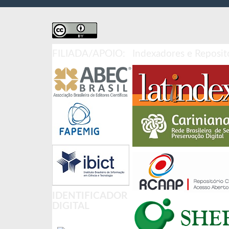
LICENCIADA POR CREATIVE COMMON
FILIADA/APOIO:
Indexadores e Reposit
IDENTIFICADOR
DIGITAL