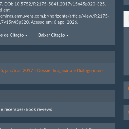
17. DOI: 10.5752/P.2175-5841.2017v15n45p320-325.
el em:
pucminas.emnuvens.com.br/horizonte/article/view/P.2175-
7v15n45p320. Acesso em: 6 ago. 2026.
s de Citação
Baixar Citação
 45, jan./mar. 2017 - Dossiê: Imaginário e Diálogo inter-
D
 e recensões/Book reviews
p