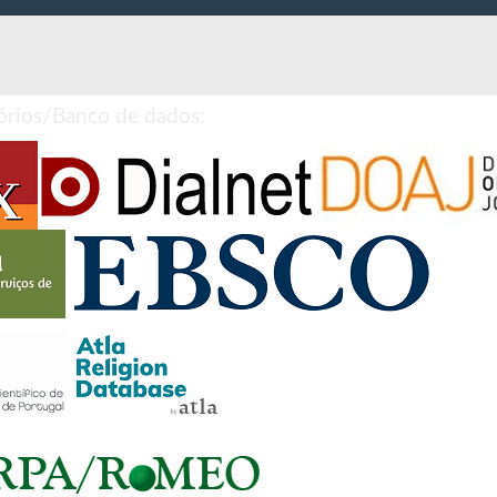
S INTERNACIONAL – (CC BY 4.0 )
órios/Banco de dados: