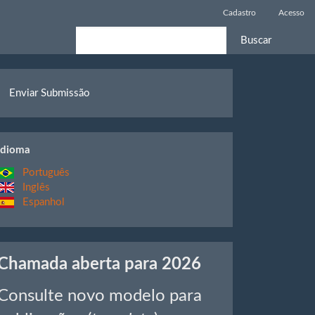
Cadastro
Acesso
Buscar
nviar
Enviar Submissão
ubmissão
idiomas
Idioma
Português
Inglês
Espanhol
Chamadas
Chamada aberta para 2026
Consulte novo modelo para