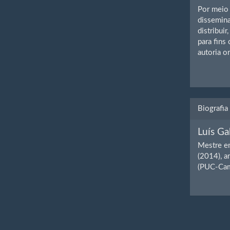
Por meio 
dissemina
distribuir
para fins
autoria or
Biografia
Luís Ga
Mestre em
(2014), a
(PUC-Cam