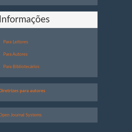
Informações
Para Leitores
Para Autores
Para Bibliotecários
Links
Diretrizes para autores
úteis
esenvolvido
Open Journal Systems
or