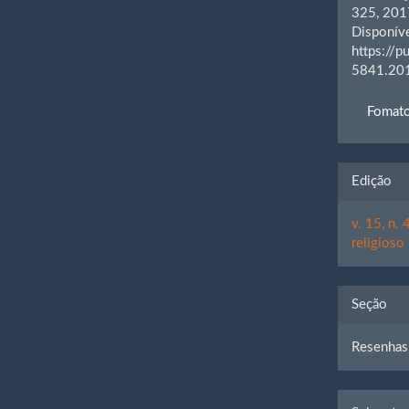
325, 20
Disponív
https://
5841.201
Fomato
Edição
v. 15, n.
religioso
Seção
Resenhas