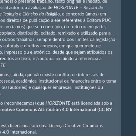
emos) o presente trabalho, texto original e inédito, de
ssa) autoria, à avaliação de
HORIZONTE – Revista de
 Teologia e Ciências da Religião
, e concordo (amos) em
os direitos de publicação a ele referentes à Editora PUC
claro (amos) que seu conteúdo, no todo ou em parte,
copiado, distribuído, editado, remixado e utilizado para a
e outros trabalhos, sempre dentro dos limites da legislação
os autorais e direitos conexos, em qualquer meio de
o, impresso ou eletrônico, desde que sejam atribuídos os
réditos ao texto e à autoria, incluindo a referência à
NTE
.
amos), ainda, que não existe conflito de interesses de
pessoal, acadêmica, institucional ou financeira entre o tema
 o(s) autor(es) e quaisquer empresas, instituições ou
s.
o (reconhecemos) que
HORIZONTE
está licenciada sob a
Creative Commons Attribution 4.0 International (CC BY
 está licenciada sob uma Licença Creative Commons
o 4.0 Internacional.