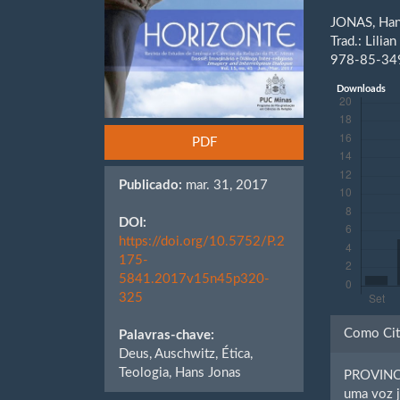
JONAS, Ha
Trad.: Lili
978-85-34
Downloads
PDF
Publicado:
mar. 31, 2017
DOI:
https://doi.org/10.5752/P.2
175-
5841.2017v15n45p320-
325
Detal
Como Cit
Palavras-chave:
do
Deus, Auschwitz, Ética,
Teologia, Hans Jonas
PROVINCI
artig
uma voz 