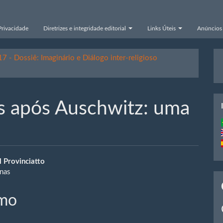
Privacidade
Diretrizes e integridade editorial
Links Úteis
Anúncios
E
017 - Dossiê: Imaginário e Diálogo inter-religioso
S
s após Auschwitz: uma
eúdo
l Provinciatto
nas
o
mo
ipal