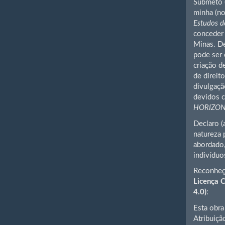
Submeto (
minha (no
Estudos de
conceder 
Minas. De
pode ser 
criação d
de direit
divulgaçã
devidos c
HORIZO
Declaro (
natureza 
abordado,
indivíduo
Reconheç
Licença 
4.0)
:
Esta obra
Atribuiçã