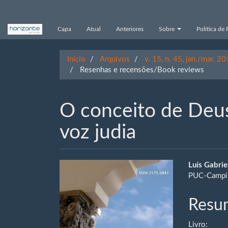
Navegação
Principal
Conteúdo
Capa
Atual
Anteriores
Sobre
Política de 
principal
Barra
Lateral
Início
Arquivos
v. 15, n. 45, jan./mar. 2
Resenhas e recensões/Book reviews
O conceito de Deu
voz judia
Barra
Cont
Luís Gabrie
PUC-Campi
lateral
do
de
artig
Resu
artigos
princ
Livro: