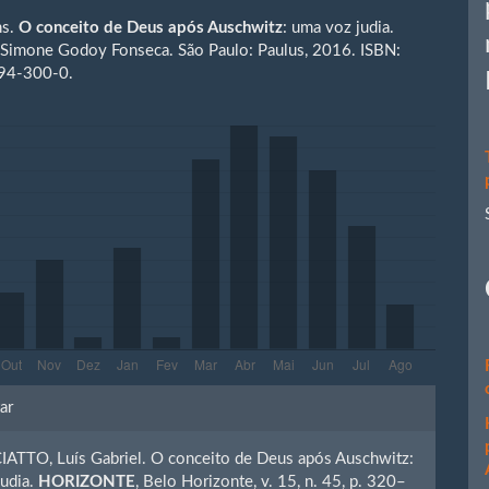
ns.
O conceito de Deus após Auschwitz
: uma voz judia.
an Simone Godoy Fonseca. São Paulo: Paulus, 2016. ISBN:
94-300-0.
hes
ar
ATTO, Luís Gabriel. O conceito de Deus após Auschwitz:
o
judia.
HORIZONTE
, Belo Horizonte, v. 15, n. 45, p. 320–