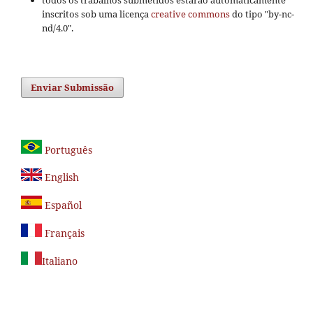
todos os trabalhos submetidos estarão automaticamente
inscritos sob uma licença
creative commons
do tipo "by-nc-
nd/4.0".
Enviar Submissão
Português
English
Español
Français
Italiano