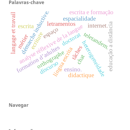
Palavras-chave
démarche inductive.
escrita e formação
langage et travail
espacialidade
letramentos
educação a distância
internet.
escrita
analyse réflexive de la langue
espaço
teletandem.
ecriture
doctorat
métier
heterogeneidade
formation d’adultes
tâches
língua escrita
orthographe
chat
discurso
ensino.
didactique
Navegar