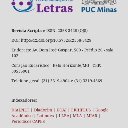
Revista Scripta
e-ISSN: 2358-3428 (OJS)
DOI: http://dx.doi.org/10.5752/P.2358-3428
Endereço: Av. Dom José Gaspar, 500 - Prédio 20 - sala
102
Coração Eucarístico - Belo Horizonte/MG - CEP:
30535901
Telefone geral: (31) 3319-4904 e (31) 3319-4369
Indexadores:
DIALNET
|
Diadorim
|
DOAJ
|
ERIHPLUS
|
Google
Acadêmico
|
Latindex
|
LLBA
|
MLA
|
MIAR
|
Periódicos CAPES