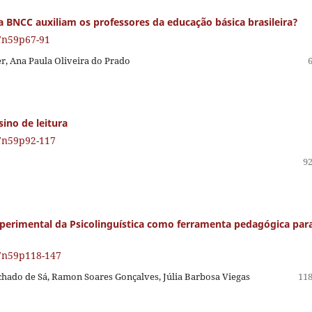
na BNCC auxiliam os professores da educação básica brasileira?
27n59p67-91
er, Ana Paula Oliveira do Prado
ino de leitura
27n59p92-117
92
perimental da Psicolinguística como ferramenta pedagógica par
27n59p118-147
chado de Sá, Ramon Soares Gonçalves, Júlia Barbosa Viegas
118