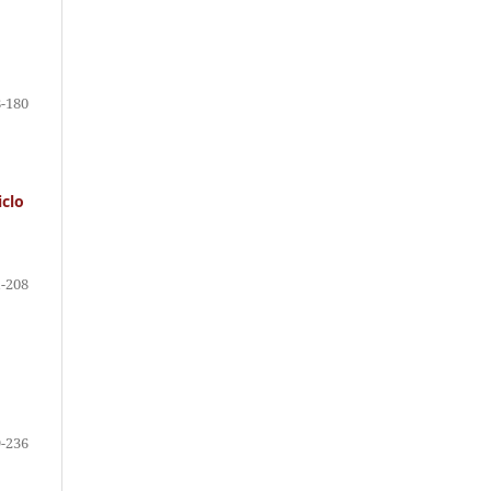
-180
iclo
-208
-236