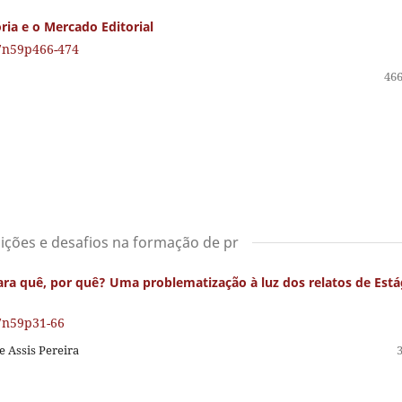
ória e o Mercado Editorial
27n59p466-474
466
buições e desafios na formação de pr
ara quê, por quê? Uma problematização à luz dos relatos de Está
27n59p31-66
e Assis Pereira