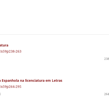
atura
27n59p238-263
238
a Espanhola na licenciatura em Letras
27n59p264-295
l
264