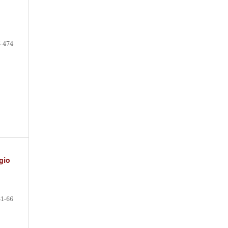
-474
gio
31-66