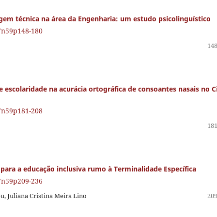
em técnica na área da Engenharia: um estudo psicolinguístico
27n59p148-180
148
e escolaridade na acurácia ortográfica de consoantes nasais no C
27n59p181-208
181
 para a educação inclusiva rumo à Terminalidade Específica
27n59p209-236
, Juliana Cristina Meira Lino
209