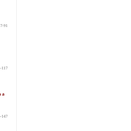
67-91
-117
a a
-147