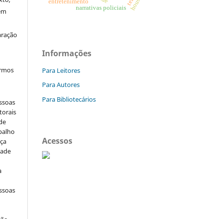
entretenimento
narrativas policiais
sem
aração
Informações
ermos
Para Leitores
Para Autores
Para Bibliotecários
essoas
torais
 de
balho
Acessos
nça
dade
e
a
essoas