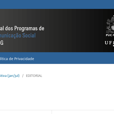
lítica de Privacidade
itiva (jan/jul)
/
EDITORIAL