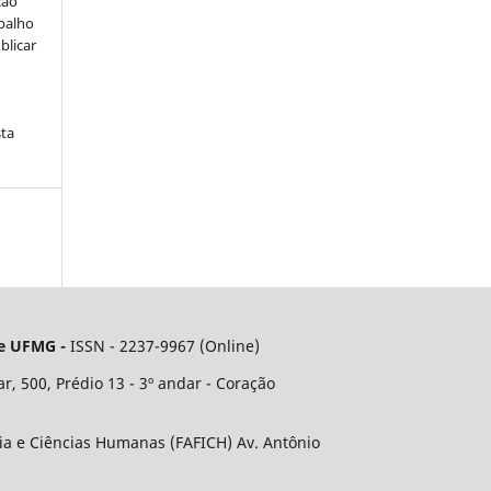
ção
abalho
blicar
sta
 e UFMG -
ISSN - 2237-9967 (Online)
, 500, Prédio 13 - 3º andar - Coração
ia e Ciências Humanas (FAFICH) Av. Antônio