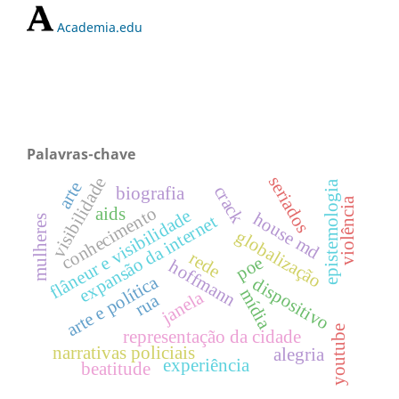
Academia.edu
Palavras-chave
seriados
visibilidade
epistemologia
arte
crack
biografia
violência
conhecimento
aids
flâneur e visibilidade
house md
expansão da internet
mulheres
globalização
rede
poe
hoffmann
arte e política
dispositivo
mídia
janela
rua
youtube
representação da cidade
narrativas policiais
alegria
experiência
beatitude