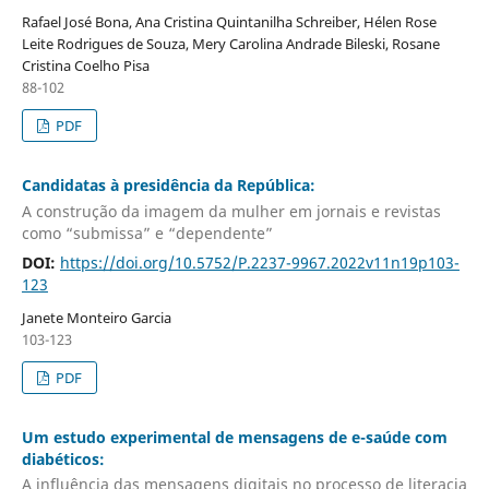
Rafael José Bona, Ana Cristina Quintanilha Schreiber, Hélen Rose
Leite Rodrigues de Souza, Mery Carolina Andrade Bileski, Rosane
Cristina Coelho Pisa
88-102
PDF
Candidatas à presidência da República:
A construção da imagem da mulher em jornais e revistas
como “submissa” e “dependente”
DOI:
https://doi.org/10.5752/P.2237-9967.2022v11n19p103-
123
Janete Monteiro Garcia
103-123
PDF
Um estudo experimental de mensagens de e-saúde com
diabéticos:
A influência das mensagens digitais no processo de literacia