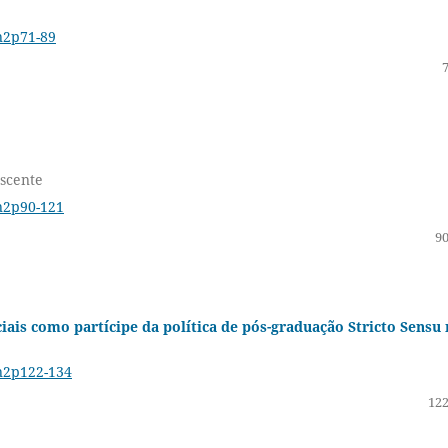
4n2p71-89
escente
4n2p90-121
90
ais como partícipe da política de pós-graduação Stricto Sensu 
4n2p122-134
122