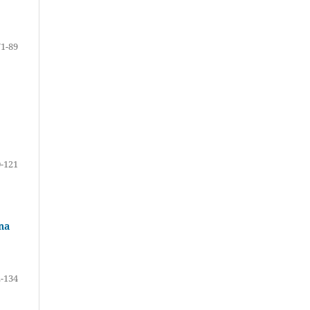
71-89
-121
na
-134