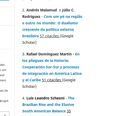
2.
Andrés Malamud
e
Júlio C.
Rodriguez
-
Com um pé na região
e outro no mundo: O dualismo
crescente da política externa
brasileira
57 citações
(
Google
Scholar)
3.
Rafael Domínguez Martín -
En
los pliegues de la historia:
law:
Cooperación Sur-Sur y procesos
ro em
de integración en América Latina
 and
y el Caribe
51 citações
(
Google
tment
s
Scholar
)
nais Da
4.
Luis Leandro Scheoni
-
The
v8n3p9-
Brazilian Rise and the Elusive
South American Balance
35