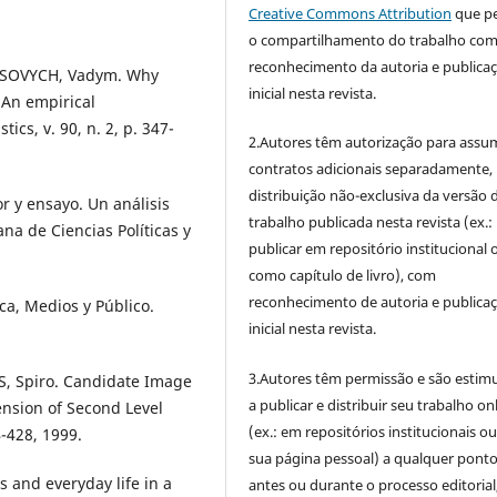
Creative Commons Attribution
que p
o compartilhamento do trabalho co
reconhecimento da autoria e publica
OSOVYCH, Vadym. Why
inicial nesta revista.
 An empirical
ics, v. 90, n. 2, p. 347-
2.Autores têm autorização para assu
contratos adicionais separadamente,
distribuição não-exclusiva da versão 
 y ensayo. Un análisis
trabalho publicada nesta revista (ex.:
ana de Ciencias Políticas y
publicar em repositório institucional 
como capítulo de livro), com
reconhecimento de autoria e publica
ca, Medios y Público.
inicial nesta revista.
3.Autores têm permissão e são estim
, Spiro. Candidate Image
a publicar e distribuir seu trabalho on
ension of Second Level
(ex.: em repositórios institucionais o
4-428, 1999.
sua página pessoal) a qualquer pont
s and everyday life in a
antes ou durante o processo editorial,