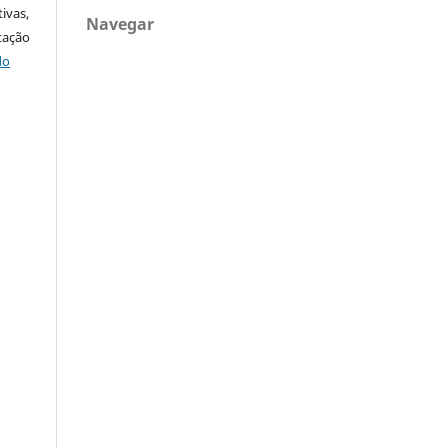
ivas,
Navegar
tação
do