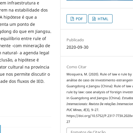
 em infraestrutura e
erem na estabilidade dos
 A hipótese é que a
PDF
HTML
senta um ponto de
ngdong do que em Jiangsu.
quilíbrio entre rule of
Publicado
amente -com mineração de
2020-09-30
 natural- a agenda legal
lusão, a hipótese é
Como Citar
or cultural na província
e nos permite discutir o
Mosquera, M. (2020). Rule of law e rule by 
análise de caso de investimento estrangei
dade dos fluxos de IED.
Guangdong e Jiangsu (China): Rule of law
rule by law: case analysis of foreign inves
in Guangdong and Jiangsu (China).
Estudo
Internacionais: Revista De relações Internacio
PUC Minas
,
8
(3), 9–27.
https://doi.org/10.5752/P.2317-773X.2020
27
Fomatos de Citação