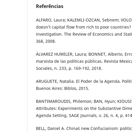
Referências
ALFARO, Laura; KALEMLI-OZCAN, Sebnem; VOL
doesn’t capital flow from rich to poor countries?
investigation. The Review of Economics and Statist
368, 2008.
ÁLVAREZ HUWILER, Laura; BONNET, Alberto. Error
marxista de las políticas públicas. Revista Mexic
Sociales, n. 233, p. 169-192, 2018.
ARUGUETE, Natalia. El Poder de la Agenda. Políti
Buenos Aires: Biblos, 2015.
BANTIMAROUDIS, Philemon; BAN, Hyun; KIOUSIS
Attributes: Experiments on the Substantive Dim
Agenda Setting. SAGE Journals, v. 26, n. 4, p. 41
BELL, Daniel A. China´s new Confucianism: politic