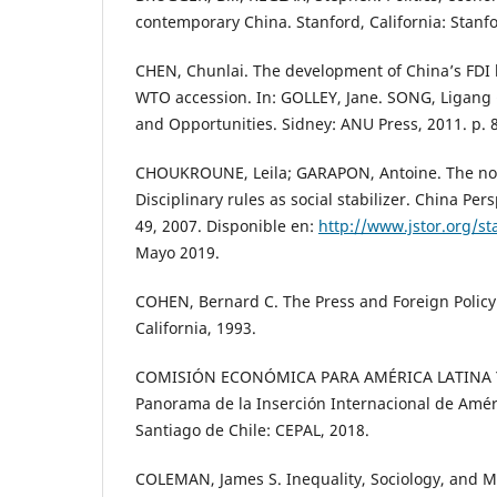
contemporary China. Stanford, California: Stanfo
CHEN, Chunlai. The development of China’s FDI l
WTO accession. In: GOLLEY, Jane. SONG, Ligang 
and Opportunities. Sidney: ANU Press, 2011. p. 
CHOUKROUNE, Leila; GARAPON, Antoine. The no
Disciplinary rules as social stabilizer. China Persp
49, 2007. Disponible en:
http://www.jstor.org/s
Mayo 2019.
COHEN, Bernard C. The Press and Foreign Policy. 
California, 1993.
COMISIÓN ECONÓMICA PARA AMÉRICA LATINA Y 
Panorama de la Inserción Internacional de Améri
Santiago de Chile: CEPAL, 2018.
COLEMAN, James S. Inequality, Sociology, and M