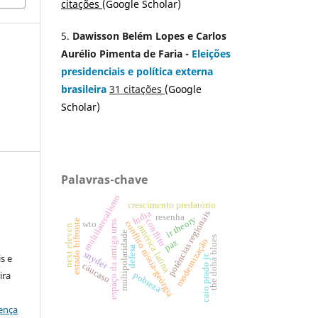
citações
(
Google Scholar)
5.
Dawisson Belém Lopes
e
Carlos
Aurélio Pimenta de Faria
-
Eleições
presidenciais e política externa
brasileira
31 citações
(
Google
Scholar
)
Palavras-chave
multilateralismo
crescimento predatório
Índia
potências regionais
resenha
ir theory
conflito
estado bifronte
espaço da antiga urss
conflito rússia-geórgia
wto
:
next eleven
américa latina
multipolaridade
the doha blues
modernização
paz
defesa
snyder
s e
caio prado jr.
cáucaso
ira
pobreza
ença