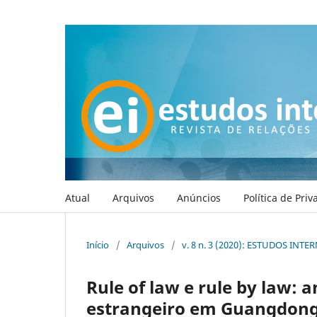
Atual
Arquivos
Anúncios
Política de Pri
Início
/
Arquivos
/
v. 8 n. 3 (2020): ESTUDOS INT
Rule of law e rule by law: 
estrangeiro em Guangdong 