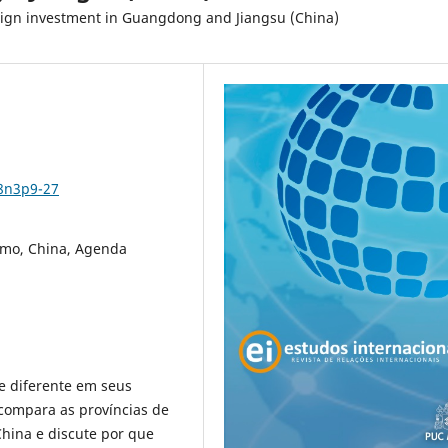
oreign investment in Guangdong and Jiangsu (China)
v8n3p9-27
smo, China, Agenda
e diferente em seus
 compara as províncias de
hina e discute por que