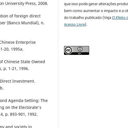
on University Press, 2008.
que isso pode gerar alterações produt
bem como aumentar o impacto e a ci
ion of foreign direct
do trabalho publicado (Veja
O Efeito 
per (Banco Mundial), n.
Acesso Livre
).
Chinese Enterprise
 1-20, 1995a.
of Chinese State Owned
, p. 1-21, 1996.
Direct Investment.
b.
ond Agenda-Setting: The
ng on the Electorate's
 4, p. 893-901, 1992.
my and society in