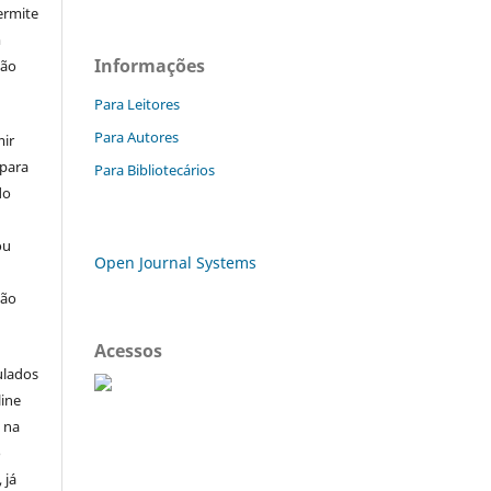
ermite
m
Informações
ção
Para Leitores
Para Autores
mir
 para
Para Bibliotecários
do
ou
Open Journal Systems
ção
Acessos
ulados
line
u na
o
 já