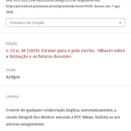
DOI: 10.5752/P.2358-3428.2019v23n48p125-136. Disponível em:
https://periodicos.pucminas.br/scripta/article/view/19558. Acesso em: 7 ago.
2026.
Fomatos de Citação
Edição
v. 23 n. 48 (2019): Formar para e pela escrita - Olhares sobre
a formação e os futuros docentes
Seção
Artigos
Licença
O envio de qualquer colaboração implica, automaticamente, a
cessão integral dos direitos autorais à PUC Minas. Solicita-se aos
autores assegurarem: