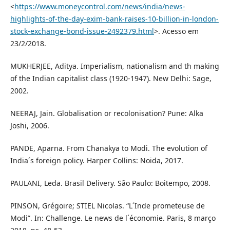
<
https://www.moneycontrol.com/news/india/news-
highlights-of-the-day-exim-bank-raises-10-billion-in-london-
stock-exchange-bond-issue-2492379.html
>. Acesso em
23/2/2018.
MUKHERJEE, Aditya. Imperialism, nationalism and th making
of the Indian capitalist class (1920-1947). New Delhi: Sage,
2002.
NEERAJ, Jain. Globalisation or recolonisation? Pune: Alka
Joshi, 2006.
PANDE, Aparna. From Chanakya to Modi. The evolution of
India´s foreign policy. Harper Collins: Noida, 2017.
PAULANI, Leda. Brasil Delivery. São Paulo: Boitempo, 2008.
PINSON, Grégoire; STIEL Nicolas. “L´Inde prometeuse de
Modi”. In: Challenge. Le news de l´économie. Paris, 8 março