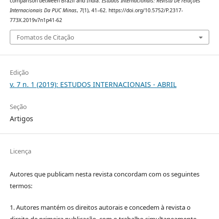
comparison between Brazil and India.
Estudos Internacionais: Revista De relações
Internacionais Da PUC Minas
,
7
(1), 41–62. https://doi.org/10.5752/P.2317-
773X.2019v7n1p41-62
Fomatos de Citação
Edição
v. 7 n. 1 (2019): ESTUDOS INTERNACIONAIS - ABRIL
Seção
Artigos
Licença
Autores que publicam nesta revista concordam com os seguintes
termos:
1. Autores mantém os direitos autorais e concedem à revista o
direito de primeira publicação, com o trabalho simultaneamente