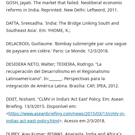
GOSH, Jayati. The market that failed. Neoliberal economic
reforms in India. Reprinted. New Delhi: Leftword, 2011.
DATTA, Sreesadha. 'India: The Bridge Linking South and
Southeast Asia'. Em: YHOME, K.;
DELACROIX, Guillaume. ‘Bombay submergée par une vague
de paysans em colère.’ Paris: Le Monde. 12/3/2018.
DESIDERA NETO, Walter; TEIXEIRA, Rodrigo. “La
recuperación del Desarrollismo en el Regionalismo
Latinoamericano”. In:_______. Perspectivas para la
integración de América Latina. Brasília: CAF; IPEA, 2012.
DIXIT, Nishant. “CLMV in India’s ‘Act East’ Policy. Em: Asean
Briefing. 13/3/2015. Disponível em:
<
https://www.aseanbriefing.com/news/2015/03/13/cmlv-in-
indias-act-east-policy.html
>. Acesso em 2/3/2018.
DUBEY, Ajay Kumar; BISWAS, Aparajita. India and Africa´s