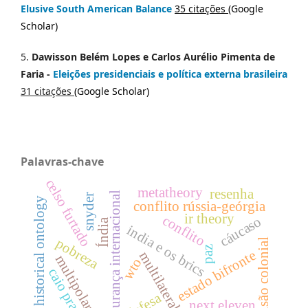
Elusive South American Balance
35 citações
(
Google
Scholar)
5.
Dawisson Belém Lopes
e
Carlos Aurélio Pimenta de
Faria
-
Eleições presidenciais e política externa brasileira
31 citações
(
Google Scholar
)
Palavras-chave
celso furtado
metatheory
resenha
segurança internacional
snyder
historical ontology
conflito rússia-geórgia
ir theory
conflito
cáucaso
Índia
india e os brics
pobreza
dimensão colonial
paz
estado bifronte
multilateralismo
multipolaridade
wto
caio prado jr.
defesa
next eleven