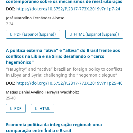
contemporâneo sobre os mecanismos de reestruturação
DOI:
https://doi.org/10.5752/P.2317-773X.2019v7n1p7-24
José Marcelino Fernández Alonso
7-24
PDF (Español (España))
HTML (Español (España))
A política externa “ativa” e “altiva” do Brasil frente aos
conflitos na Líbia e na Síria: desafiando o “cerco
hegemônico”
“Haughty” and “active” brazilian foreign policy to conﬂicts
in Libya and Syria: challenging the “hegemonic siegue”
DOI:
https://doi.org/10.5752/P.2317-773X.2019v7n1p25-40
Matías Daniel Avelino Ferreyra Wachholtz
25-40
PDF
HTML
Economia política da integração regional: uma
comparação entre Índia e Brasil