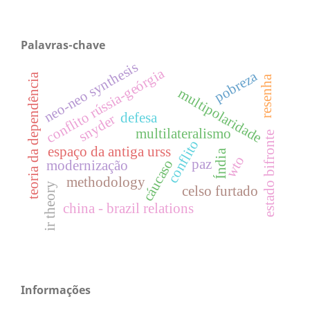
Palavras-chave
neo-neo synthesis
conflito rússia-geórgia
pobreza
teoria da dependência
resenha
multipolaridade
defesa
snyder
multilateralismo
estado bifronte
conflito
espaço da antiga urss
Índia
wto
cáucaso
paz
modernização
methodology
ir theory
celso furtado
china - brazil relations
Informações