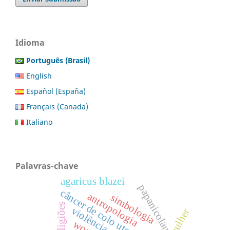
Idioma
Português (Brasil)
English
Español (España)
Français (Canada)
Italiano
Palavras-chave
agaricus blazei
papanicolau
câncer de colo uterino
antropologia
simbologia
religiões
violência sexual