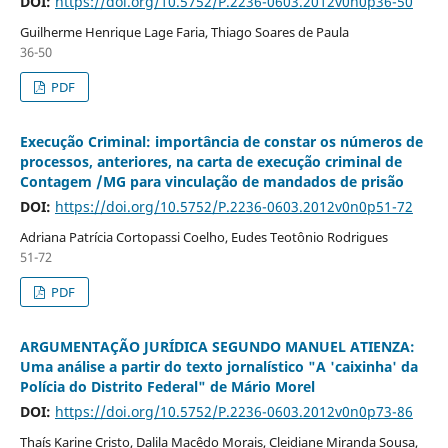
DOI:
https://doi.org/10.5752/P.2236-0603.2012v0n0p36-50
Guilherme Henrique Lage Faria, Thiago Soares de Paula
36-50
PDF
Execução Criminal: importância de constar os números de
processos, anteriores, na carta de execução criminal de
Contagem /MG para vinculação de mandados de prisão
DOI:
https://doi.org/10.5752/P.2236-0603.2012v0n0p51-72
Adriana Patrícia Cortopassi Coelho, Eudes Teotônio Rodrigues
51-72
PDF
ARGUMENTAÇÃO JURÍDICA SEGUNDO MANUEL ATIENZA:
Uma análise a partir do texto jornalístico "A 'caixinha' da
Polícia do Distrito Federal" de Mário Morel
DOI:
https://doi.org/10.5752/P.2236-0603.2012v0n0p73-86
Thaís Karine Cristo, Dalila Macêdo Morais, Cleidiane Miranda Sousa,