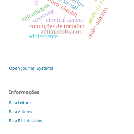
saúde da mulher
women's health
enfermagem
vazão máxima
screening.
cervical cancer
condições de trabalho
antimicrobianos
adolescente
Open Journal Systems
Informações
Para Leitores
Para Autores
Para Bibliotecários