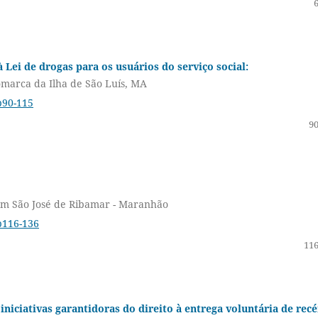
 Lei de drogas para os usuários do serviço social:
omarca da Ilha de São Luís, MA
p90-115
90
 em São José de Ribamar - Maranhão
p116-136
116
iniciativas garantidoras do direito à entrega voluntária de rec