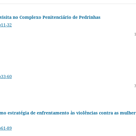
 visita no Complexo Penitenciário de Pedrinhas
p11-32
p33-60
o estratégia de enfrentamento às violências contra as mulher
p61-89