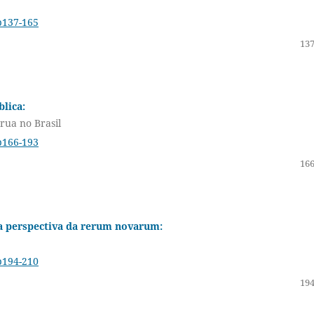
p137-165
137
lica:
 rua no Brasil
p166-193
166
 a perspectiva da rerum novarum:
p194-210
194