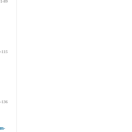
61-89
-115
-136
ém-